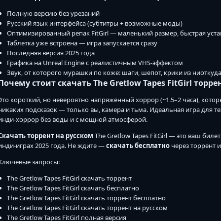
Полную версию без урезаний
Русский язык интерфейса (субтитры + возможные моды)
Оптимизированный репак FitGirl — маленький размер, быстрая уст
Таблетка уже встроена — игра запускается сразу
Последняя версия 2025 года
Графика на Unreal Engine с реалистичным VHS-эффектом
Звук, от которого мурашки по коже: шаги, шепот, крики из ниоткуд
Почему стоит скачать The Gretlow Tapes FitGirl торр
Это короткий, но невероятно напряжённый хоррор (~1.5–2 часа), кото
никаких подсказок — только вы, камера и тьма. Идеальная игра для те
инди-хоррор без воды и с мощной атмосферой.
Скачать торрент на русском
The Gretlow Tapes FitGirl — это ваш би
инди-играх 2025 года. Не ждите —
скачать бесплатно
через торрент 
Ключевые запросы:
The Gretlow Tapes FitGirl скачать торрент
The Gretlow Tapes FitGirl скачать бесплатно
The Gretlow Tapes FitGirl скачать торрент бесплатно
The Gretlow Tapes FitGirl скачать торрент на русском
The Gretlow Tapes FitGirl полная версия