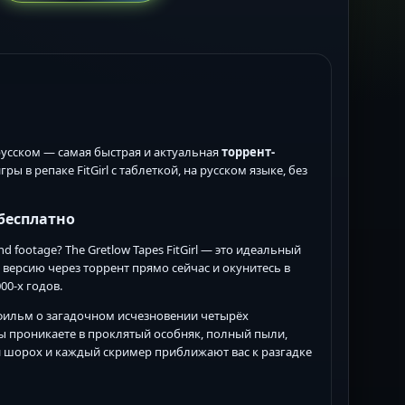
русском — самая быстрая и актуальная
торрент-
 в репаке FitGirl с таблеткой, на русском языке, без
 бесплатно
 footage? The Gretlow Tapes FitGirl — это идеальный
версию через торрент прямо сейчас и окунитесь в
0-х годов.
фильм о загадочном исчезновении четырёх
ы проникаете в проклятый особняк, полный пыли,
ый шорох и каждый скример приближают вас к разгадке