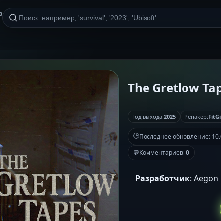
р
The Gretlow Tap
Год выхода:
2025
Репакер:
FitGi
🕒
Последнее обновление:
10.
💬
Комментариев:
0
Разработчик
: Aegon