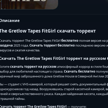
Описание
The Gretlow Tapes FitGirl скачать торрент
Скачать торрент The Gretlow Tapes FitGirl
бесплатно
полная версия на 
раздача
2025 года.
Скачать торрент бесплатно
последнюю версию игры
вирусов и сжатия качества.
Скачать The Gretlow Tapes FitGirl торрент на русском
Хотите
скачать торрент на русском
атмосферный хоррор в стиле found
выбор для любителей настоящего страха.
Скачать бесплатно
полную 
мрачный мир заброшенного дома Gretlow House в Северной Англии 200
Вы — студент с VHS-камерой, который решает снять документальный 
однокурсников год назад. Вооружившись старой кассетной камерой, в
теней и сверхъестественного ужаса. Каждая найденная кассета, кажд
страшной тайны.
Скачать торрент The Gretlow Tapes FitGirl
— получите: