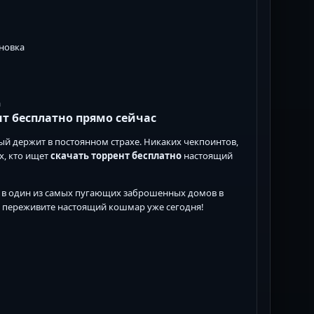
ановка
а
ент бесплатно прямо сейчас
рый держит в постоянном страхе. Никаких чекпоинтов,
х, кто ищет
скачать торрент бесплатно
настоящий
лет в один из самых пугающих заброшенных домов в
и переживите настоящий кошмар уже сегодня!