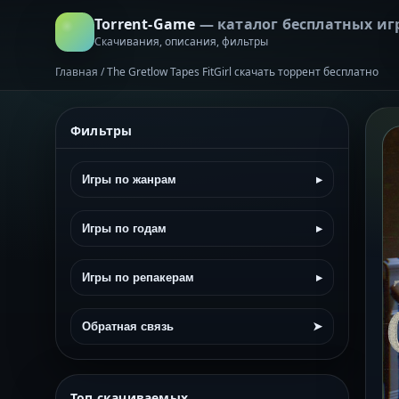
Torrent-Game
— каталог бесплатных иг
Скачивания, описания, фильтры
Главная
/
The Gretlow Tapes FitGirl скачать торрент бесплатно
Фильтры
Игры по жанрам
▸
Игры по годам
▸
Игры по репакерам
▸
Обратная связь
➤
Топ скачиваемых