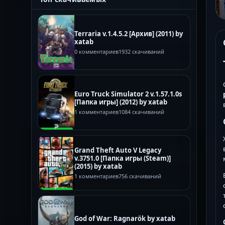
Terraria v.1.4.5.2 [Архив] (2011) by
xatab
0 комментариев
1932 скачиваний
Euro Truck Simulator 2 v.1.57.1.0s
[Папка игры] (2012) by xatab
1 комментариев
1084 скачиваний
Grand Theft Auto V Legacy
v.3751.0 [Папка игры (Steam)]
(2015) by xatab
1 комментариев
756 скачиваний
God of War: Ragnarök by xatab