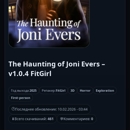
The Haunting of Joni Evers –
v1.0.4 FitGirl
Год выхода:
2025
Репакер:
FitGirl
3D
Horror
Exploration
First-person
🕒
Последнее обновление:
10.02.2026 - 03:44
⬇
Всего скачиваний:
461
💬
Комментариев:
0