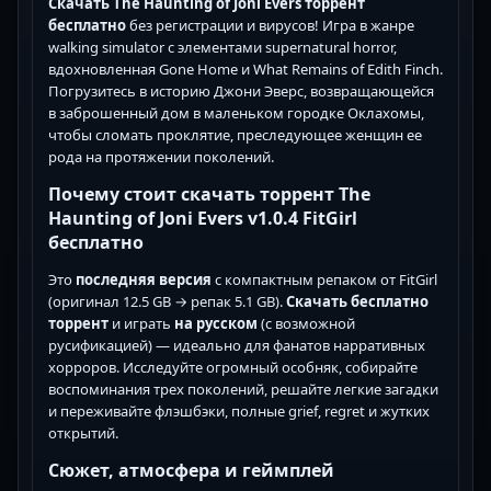
Скачать The Haunting of Joni Evers торрент
бесплатно
без регистрации и вирусов! Игра в жанре
walking simulator с элементами supernatural horror,
вдохновленная Gone Home и What Remains of Edith Finch.
Погрузитесь в историю Джони Эверс, возвращающейся
в заброшенный дом в маленьком городке Оклахомы,
чтобы сломать проклятие, преследующее женщин ее
рода на протяжении поколений.
Почему стоит скачать торрент The
Haunting of Joni Evers v1.0.4 FitGirl
бесплатно
Это
последняя версия
с компактным репаком от FitGirl
(оригинал 12.5 GB → репак 5.1 GB).
Скачать бесплатно
торрент
и играть
на русском
(с возможной
русификацией) — идеально для фанатов нарративных
хорроров. Исследуйте огромный особняк, собирайте
воспоминания трех поколений, решайте легкие загадки
и переживайте флэшбэки, полные grief, regret и жутких
открытий.
Сюжет, атмосфера и геймплей