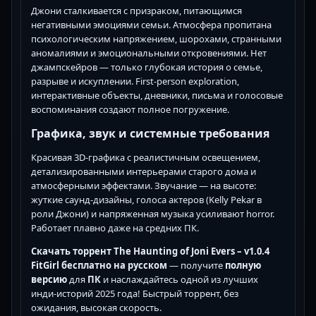
Джони сталкивается с призраком, питающимся
негативными эмоциями семьи. Атмосфера пропитана
психологическим напряжением, шорохами, странными
аномалиями и эмоциональными откровениями. Нет
джампскейров — только глубокая история о семье,
разрыве и искуплении. First-person exploration,
интерактивные объекты, дневники, письма и голосовые
воспоминания создают полное погружение.
Графика, звук и системные требования
Красивая 3D-графика с реалистичным освещением,
детализированными интерьерами старого дома и
атмосферными эффектами. Звучание — на высоте:
жуткие саунд-дизайны, голоса актеров (Kelly Pekar в
роли Джони) и напряженная музыка усиливают horror.
Работает плавно даже на средних ПК.
Скачать торрент The Haunting of Joni Evers – v1.0.4
FitGirl бесплатно на русском
— получите
полную
версию
для
ПК
и наслаждайтесь одной из лучших
инди-историй 2025 года! Быстрый торрент, без
ожидания, высокая скорость.