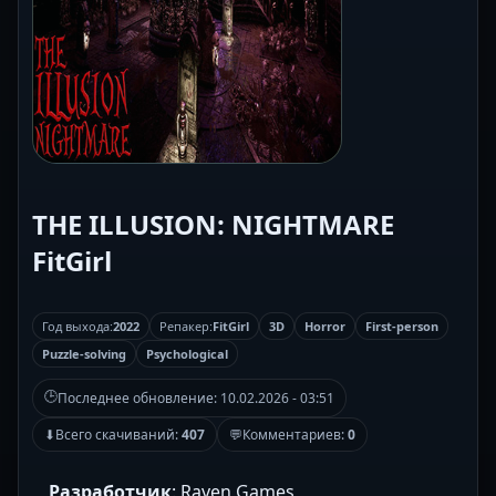
THE ILLUSION: NIGHTMARE
FitGirl
Год выхода:
2022
Репакер:
FitGirl
3D
Horror
First-person
Puzzle-solving
Psychological
🕒
Последнее обновление:
10.02.2026 - 03:51
⬇
Всего скачиваний:
407
💬
Комментариев:
0
Разработчик
: Raven Games