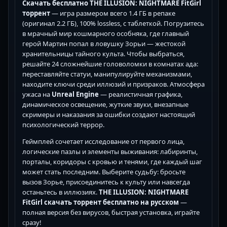
Скачать бесплатно THE ILLUSION: NIGHTMARE FitGirl
торрент
— игра размером всего 1.4 ГБ в репаке
(оригинал 2.2 ГБ), 100% lossless, с таблеткой. Погрузитесь
в мрачный мир кошмарного особняка, где главный
герой Мартин попал в ловушку Зорьи — жестокой
хранительницы тайного культа. Чтобы выбраться,
решайте 24 сложнейшие головоломки в комнатах ада:
переставляйте статуи, манипулируйте механизмами,
находите ключи среди иллюзий и призраков. Атмосфера
ужаса на
Unreal Engine
— реалистичная графика,
динамическое освещение, жуткие звуки, внезапные
скримеры и наказания за ошибки создают настоящий
психологический террор.
Геймплей сочетает исследование от первого лица,
логические пазлы и элементы выживания: лабиринты,
порталы, коридоры с кровью и тенями, где каждый шаг
может стать последним. Выберите судьбу: бросьте
вызов Зорье, присоединитесь к культу или навсегда
останьтесь в иллюзиях.
THE ILLUSION: NIGHTMARE
FitGirl скачать торрент бесплатно на русском
—
полная версия без вирусов, быстрая установка, играйте
сразу!