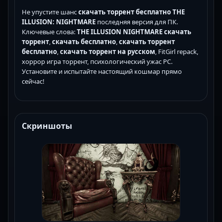
Не упустите шанс
скачать торрент бесплатно THE
ILLUSION: NIGHTMARE
последняя версия для ПК.
Ключевые слова:
THE ILLUSION NIGHTMARE скачать
торрент
,
скачать бесплатно
,
скачать торрент
бесплатно
,
скачать торрент на русском
, FitGirl repack,
хоррор игра торрент, психологический ужас PC.
Установите и испытайте настоящий кошмар прямо
сейчас!
Скриншоты