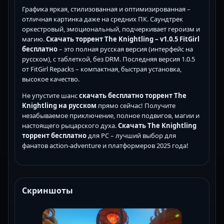
Графика яркая, стилизованная и оптимизированная –
отличная картинка даже на средних ПК. Саундтрек
оркестровый, эмоциональный, подчеркивает героизм и
магию.
Скачать торрент The Knightling – v1.0.5 FitGirl
бесплатно
– это полная русская версия (интерфейс на
русском), с таблеткой, без DRM. Последняя версия 1.0.5
от FitGirl Repacks – компактная, быстрая установка,
высокое качество.
Не упустите шанс
скачать бесплатно торрент The
Knightling на русском
прямо сейчас! Получите
незабываемое приключение, полное подвигов, магии и
настоящего рыцарского духа.
Скачать The Knightling
торрент бесплатно
для PC – лучший выбор для
фанатов action-adventure и платформеров 2025 года!
Скриншоты