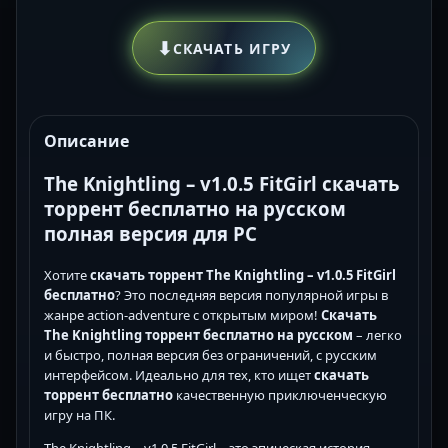
⬇
СКАЧАТЬ ИГРУ
Описание
The Knightling – v1.0.5 FitGirl скачать
торрент бесплатно на русском
полная версия для PC
Хотите
скачать торрент The Knightling – v1.0.5 FitGirl
бесплатно
? Это последняя версия популярной игры в
жанре action-adventure с открытым миром!
Скачать
The Knightling торрент бесплатно на русском
– легко
и быстро, полная версия без ограничений, с русским
интерфейсом. Идеально для тех, кто ищет
скачать
торрент бесплатно
качественную приключенческую
игру на ПК.
The Knightling – v1.0.5 FitGirl – это эпическая история