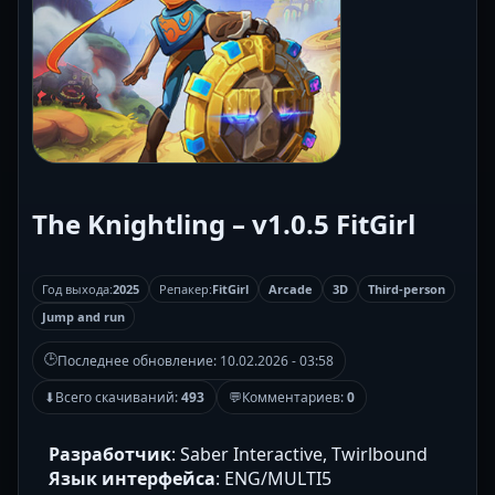
The Knightling – v1.0.5 FitGirl
Год выхода:
2025
Репакер:
FitGirl
Arcade
3D
Third-person
Jump and run
🕒
Последнее обновление:
10.02.2026 - 03:58
⬇
Всего скачиваний:
493
💬
Комментариев:
0
Разработчик
: Saber Interactive, Twirlbound
Язык интерфейса
: ENG/MULTI5