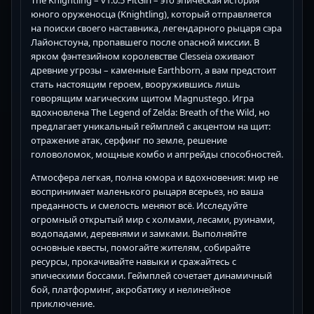
юного оруженосца (Knightling), который отправляется
на поиски своего наставника, легендарного рыцаря сэра
Лайонстоуна, пропавшего после опасной миссии. В
ярком фэнтезийном королевстве Clesseia оживают
древние угрозы – каменные Earthborn, а вам предстоит
стать настоящим героем, вооружившись лишь
говорящим магическим щитом Magnustego. Игра
вдохновлена The Legend of Zelda: Breath of the Wild, но
предлагает уникальный геймплей с акцентом на щит:
отражение атак, серфинг по земле, решение
головоломок, мощные комбо и апгрейды способностей.
Атмосфера легкая, полна юмора и вдохновения: мир не
воспринимает маленького рыцаря всерьез, но ваша
преданность и смелость меняют всё. Исследуйте
огромный открытый мир с холмами, лесами, руинами,
водопадами, деревнями и замками. Выполняйте
основные квесты, помогайте жителям, собирайте
ресурсы, прокачивайте навыки и сражайтесь с
эпическими боссами. Геймплей сочетает динамичный
бой, платформинг, акробатику и нелинейное
приключение.