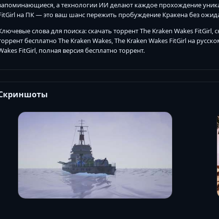
запоминающиеся, а технологии ИИ делают каждое прохождение уника
FitGirl на ПК — это ваш шанс пережить пробуждение Кракена без ожид
Ключевые слова для поиска: скачать торрент The Kraken Wakes FitGirl, с
торрент бесплатно The Kraken Wakes, The Kraken Wakes FitGirl на русск
Wakes FitGirl, полная версия бесплатно торрент.
Скриншоты