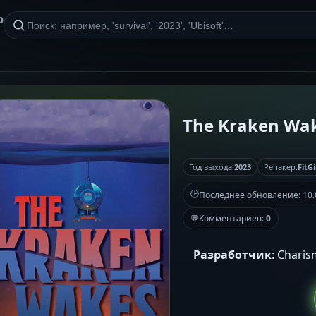
р
The Kraken Wake
Год выхода:
2023
Репакер:
FitGi
🕒
Последнее обновление:
10.
💬
Комментариев:
0
Разработчик
: Chari