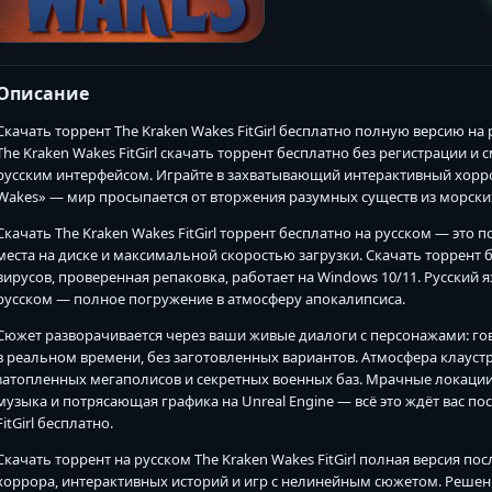
Описание
Скачать торрент The Kraken Wakes FitGirl бесплатно полную версию на
The Kraken Wakes FitGirl скачать торрент бесплатно без регистрации и 
русским интерфейсом. Играйте в захватывающий интерактивный хорр
Wakes» — мир просыпается от вторжения разумных существ из морски
Скачать The Kraken Wakes FitGirl торрент бесплатно на русском — это 
места на диске и максимальной скоростью загрузки. Скачать торрент бе
вирусов, проверенная репаковка, работает на Windows 10/11. Русский
русском — полное погружение в атмосферу апокалипсиса.
Сюжет разворачивается через ваши живые диалоги с персонажами: гов
в реальном времени, без заготовленных вариантов. Атмосфера клауст
затопленных мегаполисов и секретных военных баз. Мрачные локации
музыка и потрясающая графика на Unreal Engine — всё это ждёт вас пос
FitGirl бесплатно.
Скачать торрент на русском The Kraken Wakes FitGirl полная версия п
хоррора, интерактивных историй и игр с нелинейным сюжетом. Решен