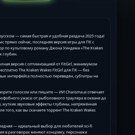
 русском — самая быстрая и удобная раздача 2025 года!
смс прямо сейчас, последняя версия игры для ПК с
ор по культовому роману Джона Уиндема «The Kraken
х глубин.
полная версия с оптимизацией от FitGirl, минимумом
сплатно The Kraken Wakes FitGirl для ПК — без
 язык интерфейса полностью переведён, субтитры на
орите голосом или пишите — ИИ Charisma.ai отвечает
рофобного ужаса: от рыболовного траулера в океане до
, жуткие звуковые эффекты глубины, напряжённая
ле того, как вы скачаете торрент The Kraken Wakes
оследняя — идеальный выбор для любителей sci-fi
ия в разговорах меняют концовку, персонажи