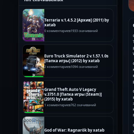
Terraria v.1.4.5.2 [Архив] (2011) by
xatab
0 комментариев
1933 скачиваний
Euro Truck Simulator 2 v.1.57.1.0s
[Папка игры] (2012) by xatab
2 комментариев
1094 скачиваний
Grand Theft Auto V Legacy
v.3751.0 [Папка игры (Steam)]
(2015) by xatab
1 комментариев
762 скачиваний
God of War: Ragnarök by xatab