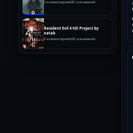
0 комментариев
581 скачиваний
Resident Evil 4 HD Project by
xatab
0 комментариев
560 скачиваний