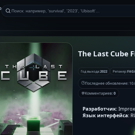
р
The Last Cube Fi
Год выхода:
2022
Репакер:
FitGi
🕒
Последнее обновление:
10.
💬
Комментариев:
0
Разработчик
: Impro
Язык интерфейса
: 