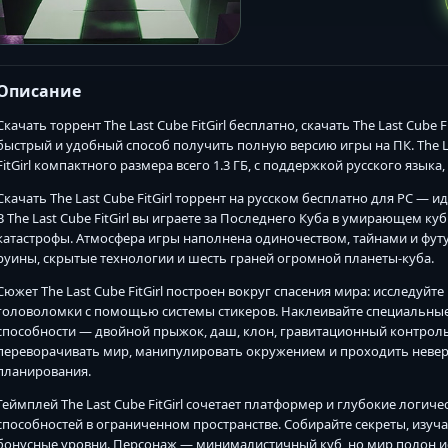
Описание
Скачать торрент The Last Cube FitGirl бесплатно, скачать The Last Cube
быстрый и удобный способ получить полную версию игры на ПК. The La
FitGirl компактного размера всего 1.3 ГБ, с поддержкой русского языка
Скачать The Last Cube FitGirl торрент на русском бесплатно для PC —
В The Last Cube FitGirl вы играете за Последнего Куба в умирающем к
катастрофы. Атмосфера игры наполнена одиночеством, тайнами и футу
руины, скрытые технологии и шесть граней огромной планеты-куба.
Сюжет The Last Cube FitGirl построен вокруг спасения мира: исследуй
головоломки с помощью системы стикеров. Наклеивайте специальные 
способности — двойной прыжок, даш, клон, гравитационный контроль,
переворачивать мир, манипулировать окружением и проходить неве
планирования.
Геймплей The Last Cube FitGirl сочетает платформер и глубокие логи
способностей в ограниченном пространстве. Собирайте секреты, изуча
бонусные уровни. Персонаж — минималистичный куб, но мир полон 