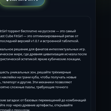
 FitGirl торрент бесплатно на русском — это самый
st Cube FitGirl — это оптимизированный репак от
, последней версией v1.0.1 и встроенной таблеткой.
 идеальное решение для фанатов интеллектуальных игр.
убическом мире, где древняя цивилизация исчезла после
ристической эстетикой: яркие кубические локации,
те шесть уникальных зон, решайте трёхмерные
наклейки на грани куба, чтобы получать новые
 телепорт и другие. Эти механики позволяют
роятно сложные пазлы, требующие точного
ческие загадки: от базовых перемещений до комбинаций
йте лор через древние артефакты, открывайте
историй о прошлом.