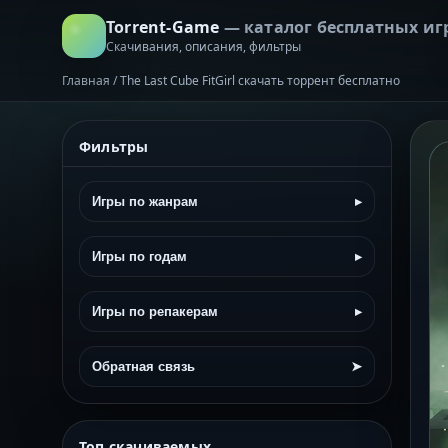
Torrent-Game
— каталог бесплатных иг
Скачивания, описания, фильтры
Главная
/
The Last Cube FitGirl скачать торрент бесплатно
Фильтры
Игры по жанрам
▸
Игры по годам
▸
Игры по репакерам
▸
Обратная связь
➤
Топ скачиваемых