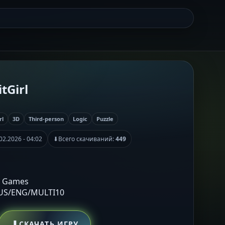
tGirl
rl
3D
Third-person
Logic
Puzzle
02.2026 - 04:02
⬇
Всего скачиваний:
449
x Games
RUS/ENG/MULTI10
⬇
СКАЧАТЬ ИГРУ