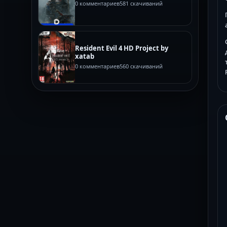
0 комментариев
581 скачиваний
Resident Evil 4 HD Project by
xatab
0 комментариев
560 скачиваний