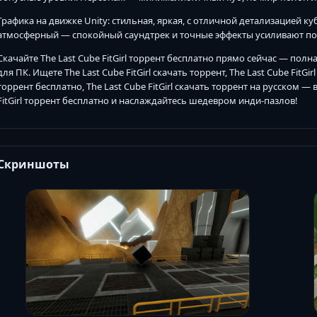
Графика на движке Unity: стильная, яркая, с отличной детализацией 
атмосферный — спокойный саундтрек и точные эффекты усиливают по
Скачайте The Last Cube FitGirl торрент бесплатно прямо сейчас — полна
для ПК. Ищете The Last Cube FitGirl скачать торрент, The Last Cube FitGirl
торрент бесплатно, The Last Cube FitGirl скачать торрент на русском — 
FitGirl торрент бесплатно и наслаждайтесь шедевром инди-пазлов!
Скриншоты