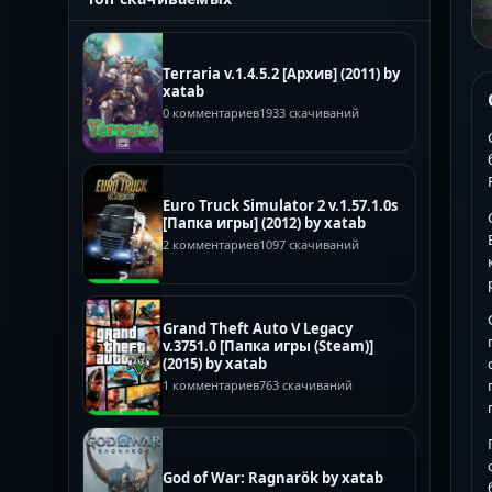
Terraria v.1.4.5.2 [Архив] (2011) by
xatab
0 комментариев
1933 скачиваний
Euro Truck Simulator 2 v.1.57.1.0s
[Папка игры] (2012) by xatab
2 комментариев
1097 скачиваний
Grand Theft Auto V Legacy
v.3751.0 [Папка игры (Steam)]
(2015) by xatab
1 комментариев
763 скачиваний
God of War: Ragnarök by xatab