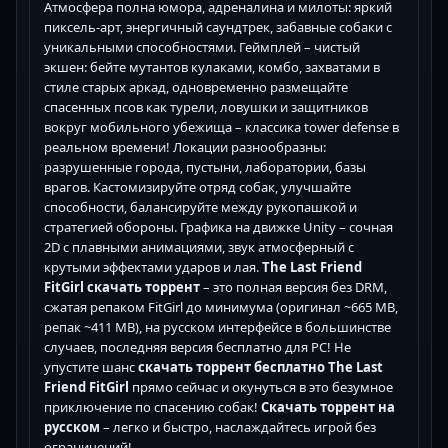
Атмосфера полна юмора, адреналина и милоты: яркий
пиксель-арт, энергичный саундтрек, забавные собаки с
уникальными способностями. Геймплей – чистый
экшен: бейте мутантов кулаками, комбо, захватами в
стиле старых аркад, одновременно размещайте
спасенных псов как турели, ловушки и защитников
вокруг мобильного убежища – классика tower defense в
реальном времени! Локации разнообразны:
разрушенные города, пустыни, лаборатории, базы
врагов. Кастомизируйте отряд собак, улучшайте
способности, балансируйте между рукопашкой и
стратегией обороны. Графика на движке Unity – сочная
2D с плавными анимациями, звук атмосферный с
крутыми эффектами ударов и лая.
The Last Friend
FitGirl скачать торрент
– это полная версия без DRM,
сжатая репаком FitGirl до минимума (оригинал ~665 MB,
репак ~411 MB), на русском интерфейсе в большинстве
случаев, последняя версия бесплатно для PC! Не
упустите шанс
скачать торрент бесплатно The Last
Friend FitGirl
прямо сейчас и окунуться в это безумное
приключение по спасению собак!
Скачать торрент на
русском
– легко и быстро, наслаждайтесь игрой без
ограничений!