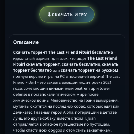
⬇
СКАЧАТЬ ИГРУ
Описание
Скачать торрент The Last Friend FitGirl бесплатно
–
идеальный вариант для всех, кто ищет
The Last Friend
FitGirl скачать торрент
,
скачать бесплатно
,
скачать
торрент бесплатно
или
скачать торрент на русском
полную версию игры на PC в последней версии! The Last
Friend FitGirl – это захватывающий инди-проект 2021
года, сочетающий динамичный beat 'em up и tower
defense в постапокалиптическом мире после
химической войны. Человечество на грани вымирания,
мутанты охотятся на последних собак, которых едят как
деликатес. Главный герой Alpha, потерявший в детстве
лучшего друга-собаку, вместе с псом T. Juan
отправляется в опасное путешествие по пустошам,
чтобы спасти всех doggos и отомстить захватчикам.