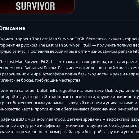
Описание
Скачать торрент The Last Man Survivor FitGirl бесплатно, скачать торрент
торрент на русском The Last Man Survivor FitGirl — получите полную вер
прямо сейчас! Последняя версия игры в оптимизированном репаке FitGi
The Last Man Survivor FitGirl — это захватывающая игра, где вы играе
устроенного Забытым Богом. Все живое погибло, но герой отказывает
в разрушенном мире. Атмосфера полна безысходности, мрака и напря
гигантские боссы, требующие мастерства.
Геймплей сочетает bullet hell с roguelike и элементами Diablo: уклоня
собирайте лут, открывайте мощные способности, оружие и экипировку
жрец с божественными ударами — каждый со своими уникальными ме
множество карт и противников обеспечивают бесконечную реиграбель
Графика в 3D с мрачной палитрой, детализированными эффектами взрыв
мощные саундтреки и эффекты — усиливает ощущение безнадежного со
значительно уменьшает размер файла для быстрой загрузки и установ