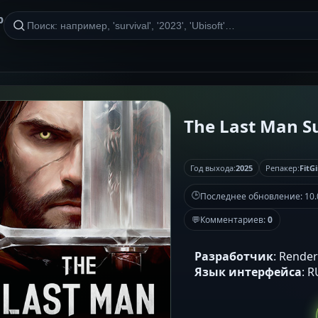
р
The Last Man Su
Год выхода:
2025
Репакер:
FitGi
🕒
Последнее обновление:
10.
💬
Комментариев:
0
Разработчик
: Render
Язык интерфейса
: 