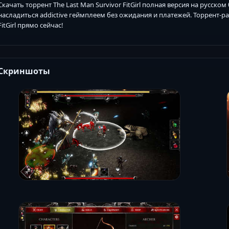
Скачать торрент The Last Man Survivor FitGirl полная версия на русск
насладиться addictive геймплеем без ожидания и платежей. Торрент-раз
FitGirl прямо сейчас!
Скриншоты