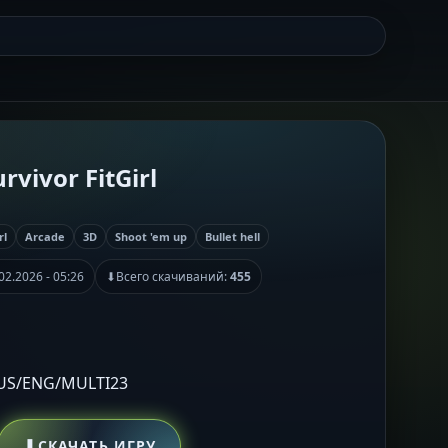
rvivor FitGirl
rl
Arcade
3D
Shoot 'em up
Bullet hell
02.2026 - 05:26
⬇
Всего скачиваний:
455
RUS/ENG/MULTI23
⬇
СКАЧАТЬ ИГРУ