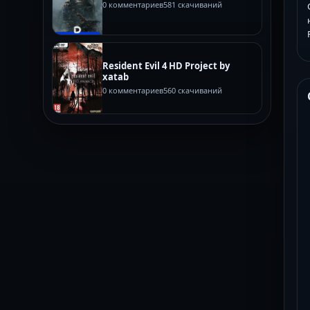
0 комментариев
581 скачиваний
Resident Evil 4 HD Project by
xatab
0 комментариев
560 скачиваний