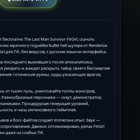
 бесплатно The Last Man Survivor FitGirl, скачать
сию мрачного roguelike bullet hell шутера от Renderise
rl для ПК, без вирусов, с русским языком интерфейса.
те за последнего выжившего после апокалипсиса,
ся умирать и жаждет раскрыть тайну своего бессмертия
жения: готические руины, орды ужасающих врагов,
йтесь от тысяч пуль, уничтожайте толпы монстров,
. Разнообразные персонажи — скаут, демонстратор,
ханиками. Процедурная генерация уровней,
ность и часы интенсивного геймплея.
ов и босс-файтов создает immersive опыт. Звук —
противления. Движок оптимизирован, репак FitGirl
ки даже на слабых ПК.