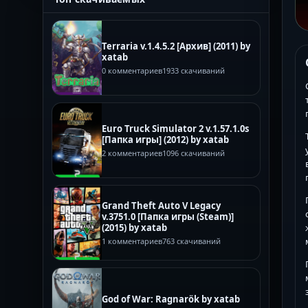
Terraria v.1.4.5.2 [Архив] (2011) by
xatab
0 комментариев
1933 скачиваний
Euro Truck Simulator 2 v.1.57.1.0s
[Папка игры] (2012) by xatab
2 комментариев
1096 скачиваний
Grand Theft Auto V Legacy
v.3751.0 [Папка игры (Steam)]
(2015) by xatab
1 комментариев
763 скачиваний
God of War: Ragnarök by xatab