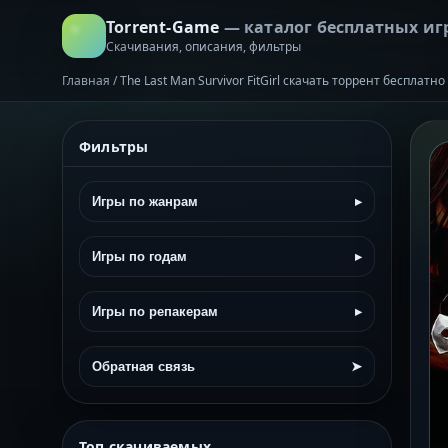
Torrent-Game
— каталог бесплатных иг
Скачивания, описания, фильтры
Главная
/
The Last Man Survivor FitGirl скачать торрент бесплатно
Фильтры
Игры по жанрам
▸
Игры по годам
▸
Игры по репакерам
▸
Обратная связь
➤
Топ скачиваемых