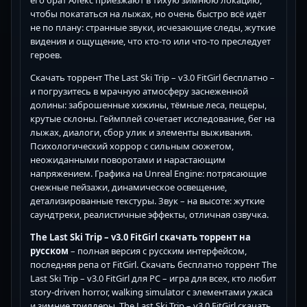
его брат Алекс приезжают в тихую зимнюю локацию,
чтобы покататься на лыжах, но очень быстро всё идёт
не по плану: странные звуки, исчезающие следы, жуткие
видения и ощущение, что кто-то или что-то преследует
героев.
Скачать торрент The Last Ski Trip – v3.0 FitGirl бесплатно –
и погрузитесь в мрачную атмосферу заснеженной
долины: заброшенные хижины, тёмные леса, пещеры,
крутые склоны. Геймплей сочетает исследование, бег на
лыжах, диалоги, сбор улик и элементы выживания.
Психологический хоррор с сильным сюжетом,
неожиданными поворотами и нарастающим
напряжением. Графика на Unreal Engine: потрясающие
снежные пейзажи, динамическое освещение,
детализированные текстуры. Звук – на высоте: жуткие
саундтреки, реалистичные эффекты, отличная озвучка.
The Last Ski Trip – v3.0 FitGirl скачать торрент на
русском
– полная версия с русским интерфейсом,
последняя репа от FitGirl. Скачать бесплатно торрент The
Last Ski Trip – v3.0 FitGirl для PC – игра для всех, кто любит
story-driven horror, walking simulator с элементами ужаса
и зимние триллеры. The Last Ski Trip – v3.0 FitGirl скачать