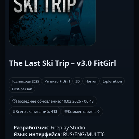
The Last Ski Trip – v3.0 FitGirl
Год выхода:
2025
Репакер:
FitGirl
3D
Horror
Exploration
First-person
🕒
Последнее обновление:
10.02.2026 - 06:48
⬇
Всего скачиваний:
413
💬
Комментариев:
0
Разработчик
: Fireplay Studio
Язык интерфейса
: RUS/ENG/MULTI6