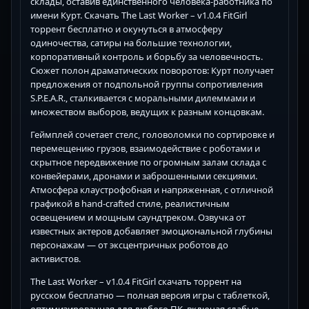
склады, оставив единственного человека-работника по
имени Курт. Скачать The Last Worker – v1.0.4 FitGirl
торрент бесплатно и окунуться в атмосферу
одиночества, сатиры на большие технологии,
корпоративный контроль и борьбу за человечность.
Сюжет полон драматических поворотов: Курт получает
предложения от подпольной группы сопротивления
S.P.E.A.R., сталкивается с моральными дилеммами и
множеством выборов, ведущих к разным концовкам.
Геймплей сочетает стелс, головоломки по сортировке и
перемещению грузов, взаимодействие с роботами и
скрытное передвижение по огромным залам склада с
конвейерами, дронами и заброшенными секциями.
Атмосфера клаустрофобная и напряженная, с отличной
графикой в hand-crafted стиле, реалистичным
освещением и мощным саундтреком. Озвучка от
известных актеров добавляет эмоциональной глубины
персонажам — от эксцентричных роботов до
активистов.
The Last Worker – v1.0.4 FitGirl скачать торрент на
русском бесплатно — полная версия игры с таблеткой,