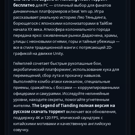
бесплатно
для PC — отличный выбор для фанатов
динамичных платформеров и beat 'em up. Игра
рассказывает реальную историю Ляо Тяньдинга,
борющегося с японскими колонизаторами в Тайбэе
начала XX века. Атмосфера колониального города
передана ярко: оживленные рынки Дадаочена, храмы,
улицы с неоновыми огнями, горы и тайные убежища —
все в стиле традиционной манги с потрясающей 2D-
графикой на движке Unity.
Геймплей сочетает быстрые рукопашные бои,
акробатический платформинг, использование хука для
перемещений, сбор лута и прокачку навыков.
Выполняйте комбо-атаки кинжалом, специальные
приемы, сражайтесь с боссами — коррумпированными
офицерами и самураями. Исследуйте нелинейные
уровни, находите секреты, помогайте угнетенным
жителям.
The Legend of Tianding полная версия на
русском скачать торрент
включает все обновления,
поддержку 4K и 120 FPS, эпический саундтрек с
китайскими мотивами и качественную английскую
озвучку.