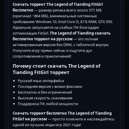
Скачать торрент The Legend of Tianding FitGirl
бесплатно
— размер репака всего около 571 МБ
(оригинал ~864 МБ), минимальные системные
требования: Windows 10, Intel Core i5, 8 ГБ RAM, GTX 950.
Идеально запускается на слабых ПК благодаря
оптимизации FitGirl.
The Legend of Tianding скачать
бесплатно торрент на русском
— это полная
активированная версия без DRM, с таблеткой внутри.
Получите игру прямо сейчас и ощутите дух
сопротивления и приключений!
Почему стоит скачать The Legend of
Tianding FitGirl торрент
Русский язык интерфейса
Последняя версия с всеми фиксами
Бесплатно и без ограничений
Высокая скорость скачивания
Поддержка ПК любой мощности
Скачать торрент бесплатно The Legend of Tianding
FitGirl на русском
— просто кликните и наслаждайтесь
одной из лучших инди-игр 2021 года!