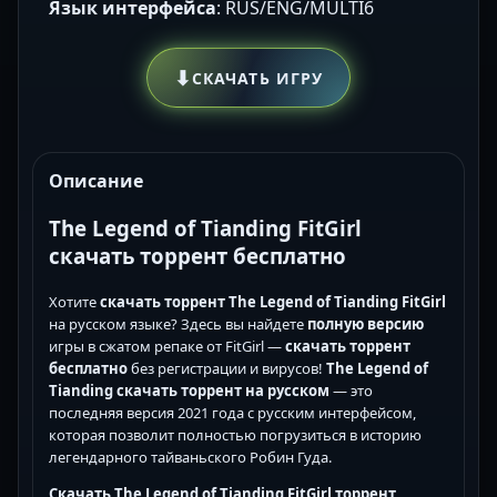
Язык интерфейса
: RUS/ENG/MULTI6
⬇
СКАЧАТЬ ИГРУ
Описание
The Legend of Tianding FitGirl
скачать торрент бесплатно
Хотите
скачать торрент The Legend of Tianding FitGirl
на русском языке? Здесь вы найдете
полную версию
игры в сжатом репаке от FitGirl —
скачать торрент
бесплатно
без регистрации и вирусов!
The Legend of
Tianding скачать торрент на русском
— это
последняя версия 2021 года с русским интерфейсом,
которая позволит полностью погрузиться в историю
легендарного тайваньского Робин Гуда.
Скачать The Legend of Tianding FitGirl торрент