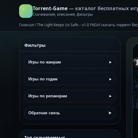
Torrent-Game
— каталог бесплатных иг
Скачивания, описания, фильтры
Главная
/
The Light Keeps Us Safe – v1.0 FitGirl скачать торрент б
Фильтры
Игры по жанрам
▸
Игры по годам
▸
Игры по репакерам
▸
Обратная связь
➤
Топ скачиваемых