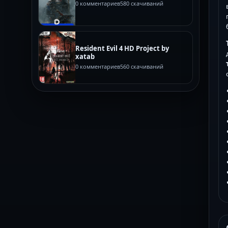
0 комментариев
580 скачиваний
Resident Evil 4 HD Project by
xatab
0 комментариев
560 скачиваний