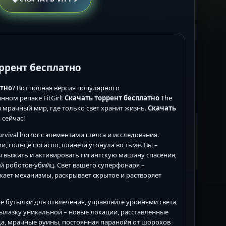
торрент бесплатно
атно
? Вот полная версия популярного
нном репаке FitGirl!
Скачать торрент бесплатно
The
ся в мрачный мир, где только свет хранит жизнь.
Скачать
 сейчас!
urvival horror с элементами стелса и исследования.
 солнце погасло, планета утонула во тьме. Вы –
 выжить и активировать гигантскую машину спасения,
й роботов-убийц. Свет вашего суперфонаря –
жает механизмы, раскрывает скрытое и растворяет
те бутылки для отвлечения, управляйте уровнями света,
лазку уникальной – новые локации, расставленные
да, мрачные руины, постоянная паранойя от шорохов