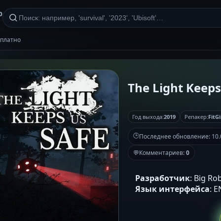
р
есплатно
The Light Keeps 
Год выхода:
2019
Репакер:
FitGi
🕒
Последнее обновление:
10.
💬
Комментариев:
0
Разработчик
: Big Ro
Язык интерфейса
: 