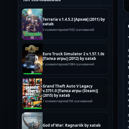
Terraria v.1.4.5.2 [Архив] (2011) by
xatab
0 комментариев
1932 скачиваний
Euro Truck Simulator 2 v.1.57.1.0s
[Папка игры] (2012) by xatab
1 комментариев
1084 скачиваний
Grand Theft Auto V Legacy
v.3751.0 [Папка игры (Steam)]
(2015) by xatab
1 комментариев
756 скачиваний
God of War: Ragnarök by xatab