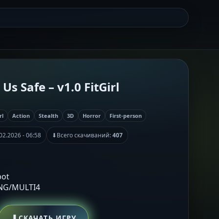
Us Safe – v1.0 FitGirl
rl
Action
Stealth
3D
Horror
First-person
02.2026 - 06:58
⬇
Всего скачиваний:
407
bot
ENG/MULTI4
⬇
СКАЧАТЬ ИГРУ