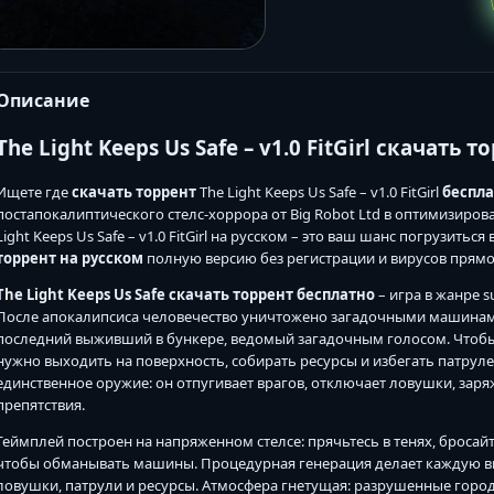
Описание
The Light Keeps Us Safe – v1.0 FitGirl скачать 
Ищете где
скачать торрент
The Light Keeps Us Safe – v1.0 FitGirl
беспл
постапокалиптического стелс-хоррора от Big Robot Ltd в оптимизирова
Light Keeps Us Safe – v1.0 FitGirl на русском – это ваш шанс погрузить
торрент на русском
полную версию без регистрации и вирусов прямо
The Light Keeps Us Safe скачать торрент бесплатно
– игра в жанре s
После апокалипсиса человечество уничтожено загадочными машинами,
последний выживший в бункере, ведомый загадочным голосом. Чтобы
нужно выходить на поверхность, собирать ресурсы и избегать патруле
единственное оружие: он отпугивает врагов, отключает ловушки, заря
препятствия.
Геймплей построен на напряженном стелсе: прячьтесь в тенях, бросай
чтобы обманывать машины. Процедурная генерация делает каждую вы
ловушки, патрули и ресурсы. Атмосфера гнетущая: разрушенные горо