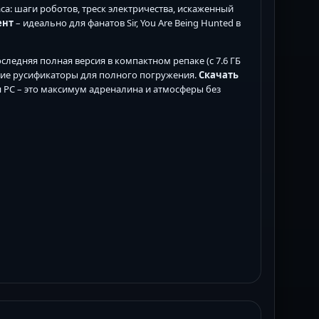
аса: шаги роботов, треск электричества, искаженный
ент
– идеально для фанатов Sir, You Are Being Hunted в
следняя полная версия в компактном репаке (с 7.6 ГБ
ские русификаторы для полного погружения.
Скачать
 для PC – это максимум адреналина и атмосферы без