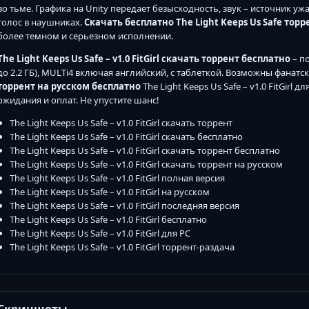
во тьме. Графика на Unity передает безысходность, звук – источник уж
голос в наушниках.
Скачать бесплатно The Light Keeps Us Safe торр
более темном и серьезном исполнении.
The Light Keeps Us Safe – v1.0 FitGirl скачать торрент бесплатно
– по
до 2.2 ГБ), MULTi4 включая английский, с таблеткой. Возможны фанат
торрент на русском бесплатно
The Light Keeps Us Safe – v1.0 FitGirl
ожидания и оплат. Не упустите шанс!
The Light Keeps Us Safe – v1.0 FitGirl скачать торрент
The Light Keeps Us Safe – v1.0 FitGirl скачать бесплатно
The Light Keeps Us Safe – v1.0 FitGirl скачать торрент бесплатно
The Light Keeps Us Safe – v1.0 FitGirl скачать торрент на русском
The Light Keeps Us Safe – v1.0 FitGirl полная версия
The Light Keeps Us Safe – v1.0 FitGirl на русском
The Light Keeps Us Safe – v1.0 FitGirl последняя версия
The Light Keeps Us Safe – v1.0 FitGirl бесплатно
The Light Keeps Us Safe – v1.0 FitGirl для PC
The Light Keeps Us Safe – v1.0 FitGirl торрент-раздача