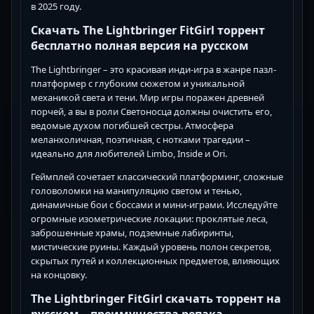
в 2025 году.
Скачать The Lightbringer FitGirl торрент
бесплатно полная версия на русском
The Lightbringer – это красивая инди-игра в жанре пазл-
платформер с глубоким сюжетом и уникальной
механикой света и тени. Мир игры поражен древней
порчей, а вы в роли Светоносца должны очистить его,
ведомые духом погибшей сестры. Атмосфера
меланхоличная, поэтичная, с нотками трагедии –
идеально для любителей Limbo, Inside и Ori.
Геймплей сочетает классический платформинг, сложные
головоломки на манипуляцию светом и тенью,
динамичные бои с боссами и мини-играми. Исследуйте
огромные изометрические локации: проклятые леса,
заброшенные храмы, подземные лабиринты,
мистические руины. Каждый уровень полон секретов,
скрытых путей и коллекционных предметов, влияющих
на концовку.
The Lightbringer FitGirl скачать торрент на
русском – преимущества репака