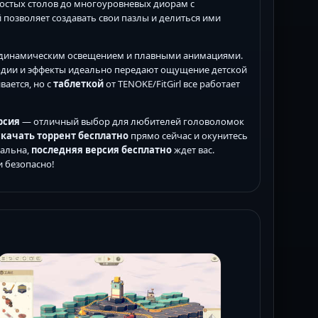
ростых столов до многоуровневых диорам с
 позволяет создавать свои пазлы и делиться ими
, динамическим освещением и плавными анимациями.
одии и эффекты идеально передают ощущение детской
ается, но с
таблеткой
от TENOKE/FitGirl все работает
ерсия
— отличный выбор для любителей головоломок
скачать торрент бесплатно
прямо сейчас и окунитесь
уальна,
последняя версия бесплатно
ждет вас.
 безопасно!