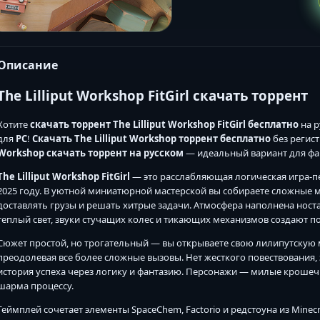
Описание
The Lilliput Workshop FitGirl скачать торрент
Хотите
скачать торрент The Lilliput Workshop FitGirl
бесплатно
на р
для
PC
!
Скачать The Lilliput Workshop торрент бесплатно
без регист
Workshop скачать торрент на русском
— идеальный вариант для фан
The Lilliput Workshop FitGirl
— это расслабляющая логическая игра-п
2025 году. В уютной миниатюрной мастерской вы собираете сложные м
доставлять грузы и решать хитрые задачи. Атмосфера наполнена ност
теплый свет, звуки стучащих колес и тикающих механизмов создают п
Сюжет простой, но трогательный — вы открываете свою лилипутскую 
преодолевая все более сложные вызовы. Нет жесткого повествования,
история успеха через логику и фантазию. Персонажи — милые кроше
шарма процессу.
Геймплей сочетает элементы SpaceChem, Factorio и редстоуна из Minec