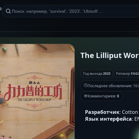
р
The Lilliput Wor
Год выхода:
2025
Репакер:
FitGi
🕒
Последнее обновление:
10.
💬
Комментариев:
0
Разработчик
: Cotto
Язык интерфейса
: 