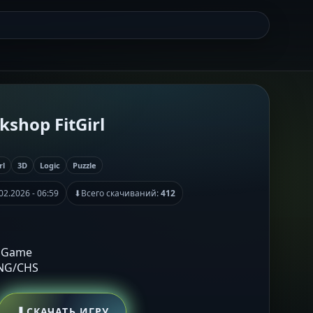
kshop FitGirl
rl
3D
Logic
Puzzle
02.2026 - 06:59
⬇
Всего скачиваний:
412
n Game
ENG/CHS
⬇
СКАЧАТЬ ИГРУ