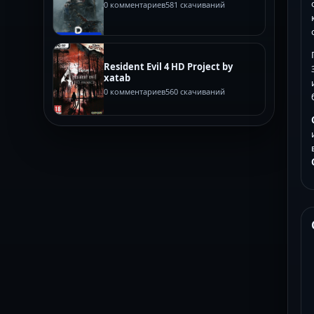
0 комментариев
581 скачиваний
Resident Evil 4 HD Project by
xatab
0 комментариев
560 скачиваний