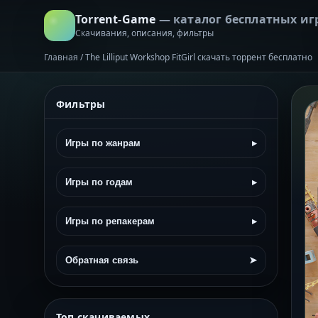
Torrent-Game
— каталог бесплатных иг
Скачивания, описания, фильтры
Главная
/
The Lilliput Workshop FitGirl скачать торрент бесплатно
Фильтры
Игры по жанрам
▸
Игры по годам
▸
Игры по репакерам
▸
Обратная связь
➤
Топ скачиваемых