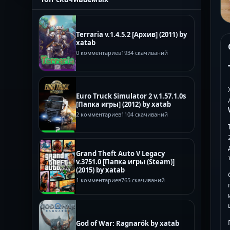
Terraria v.1.4.5.2 [Архив] (2011) by
xatab
0 комментариев
1934 скачиваний
Euro Truck Simulator 2 v.1.57.1.0s
[Папка игры] (2012) by xatab
2 комментариев
1104 скачиваний
Grand Theft Auto V Legacy
v.3751.0 [Папка игры (Steam)]
(2015) by xatab
1 комментариев
765 скачиваний
God of War: Ragnarök by xatab