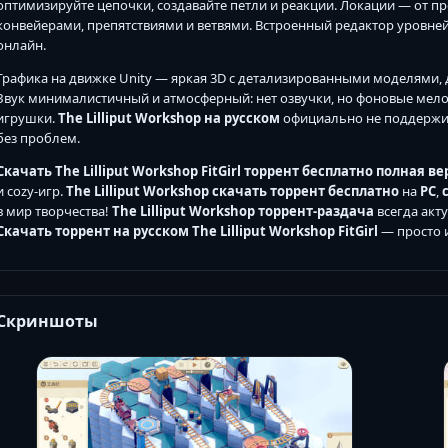
оптимизируйте цепочки, создавайте петли и реакции. Локации — от п
конвейерами, препятствиями и ветвями. Встроенный редактор уровней
онлайн.
Графика на движке Unity — яркая 3D с детализированными моделями
Звук минималистичный и атмосферный: нет озвучки, но фоновые мел
игрушки.
The Lilliput Workshop на русском
официально не поддержив
без проблем.
Скачать The Lilliput Workshop FitGirl торрент бесплатно полная в
и cozy-игр.
The Lilliput Workshop скачать торрент
бесплатно
на
PC
,
в мир творчества!
The Lilliput Workshop торрент-раздача
всегда акт
Скачать торрент на русском The Lilliput Workshop FitGirl
— просто и
Скриншоты