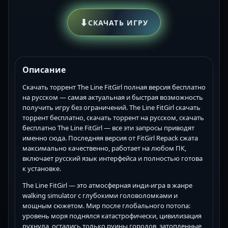
⬇
СКАЧАТЬ ИГРУ
Описание
Скачать торрент The Line FitGirl полная версия бесплатно
на русском — самая актуальная и быстрая возможность
получить игру без ограничений. The Line FitGirl скачать
торрент бесплатно, скачать торрент на русском, скачать
бесплатно The Line FitGirl — все эти запросы приводят
именно сюда. Последняя версия от FitGirl Repack сжата
максимально качественно, работает на любом ПК,
включает русский язык интерфейса и полностью готова
к установке.
The Line FitGirl — это атмосферная инди-игра в жанре
walking simulator с глубокими головоломками и
мощным сюжетом. Мир после глобального потопа:
уровень моря поднялся катастрофически, цивилизация
рухнула, остались только руины городов, затопленные