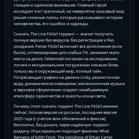
станции и одинокие выжившие. Главный герой
исследует этот трагичный, но невероятно красивый мир,
решая сложные пазлы, которые рассказывают историю
человечества, его ошибок и надежды.
Скачать The Line FitGirl торрент — значит получить
полную версию без вирусов, без регистрации и без
ожидания. Репак FitGirl включает все дополнения (если
были), оптимизирован для слабых ПК, занимает мало
места на диске. Геймплей построен на исследовании,
логике и эмоциональном погружении: никаких боёв,
только вы и окружающий мир, полный тайн.
Потрясающая графика на движке Unity, реалистичная
вода, динамическое освещение, меланхоличная музыка
и звуковое оформление создают незабываемую
атмосферу одиночества и красоты конца света.
Почему стоит скачать торрент The Line FitGirl именно
сейчас: полная версия на русском, последняя версия
2025 года (с учётом всех обновлений и фиксов),
бесплатно, без доната, через надёжную торрент-
раздачу. Игра идеально подходит фанатам What
Remains of Edith Finch, The Vanishing of Ethan Carter,