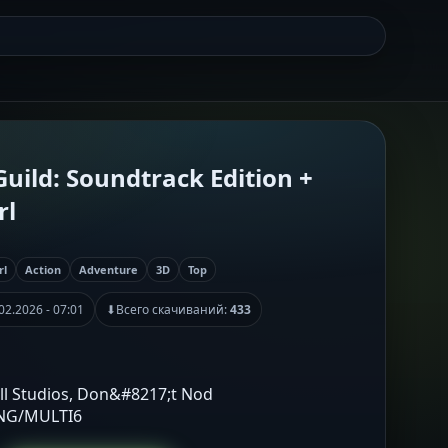
ild: Soundtrack Edition +
rl
rl
Action
Adventure
3D
Top
02.2026 - 07:01
⬇
Всего скачиваний:
433
ull Studios, Don&#8217;t Nod
ENG/MULTI6