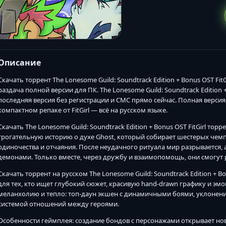
Описание
Скачать торрент The Lonesome Guild: Soundtrack Edition + Bonus OST Fi
раздача полной версии для ПК. The Lonesome Guild: Soundtrack Edition +
последняя версия без регистрации и СМС прямо сейчас. Полная верси
компактном репаке от FitGirl — всё на русском языке.
Скачать The Lonesome Guild: Soundtrack Edition + Bonus OST FitGirl то
трогательную историю о духе Ghost, который собирает шестерых чем
одиночества и отчаяния. После неудачного ритуала мир разрывается,
демонами. Только вместе, через дружбу и взаимопомощь, они смогут р
Скачать торрент на русском The Lonesome Guild: Soundtrack Edition + B
для тех, кто ищет глубокий сюжет, красивую hand-drawn графику и эм
меланхолию и тепло: топ-даун экшен с динамичными боями, уклонени
системой отношений между героями.
Особенности геймплея: создание бондов с персонажами открывает но