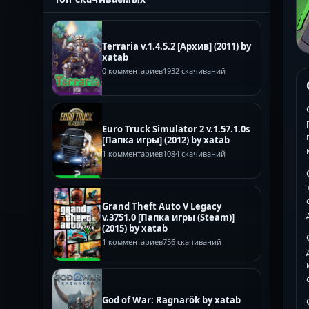
Terraria v.1.4.5.2 [Архив] (2011) by
xatab
0 комментариев
1932 скачиваний
Euro Truck Simulator 2 v.1.57.1.0s
[Папка игры] (2012) by xatab
1 комментариев
1084 скачиваний
Grand Theft Auto V Legacy
v.3751.0 [Папка игры (Steam)]
(2015) by xatab
1 комментариев
756 скачиваний
God of War: Ragnarök by xatab