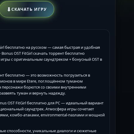
⬇
СКАЧАТЬ ИГРУ
tGirl бесплатно на русском — самая быстрая и удобная
 Bonus OST FitGirl скачать торрент бесплатно
я игры с оригинальным саундтреком + бонусный OST в
ррент бесплатно — это возможность погрузиться в
пионов в мире Etere, поглощённом туманом
 а персонажи борются со своими внутренними
азвеять туман и вернуть надежду.
onus OST FitGirl бесплатно для PC — идеальный вариант
оциональный саундтрек. Атмосфера игры сочетает
ями, комбо-атаками, environmental-пазлами и мощной
вые способности, уникальные диалоги и сюжетные