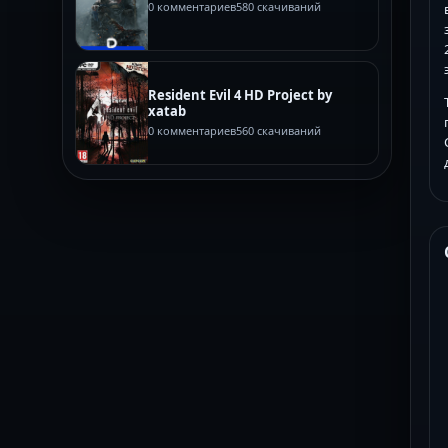
0 комментариев
580 скачиваний
Resident Evil 4 HD Project by
xatab
0 комментариев
560 скачиваний