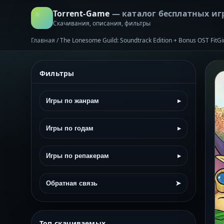
Torrent-Game
— каталог бесплатных иг
Скачивания, описания, фильтры
Главная
/
The Lonesome Guild: Soundtrack Edition + Bonus OST FitG
Фильтры
Игры по жанрам
▸
Игры по годам
▸
Игры по репакерам
▸
Обратная связь
➤
Топ скачиваемых