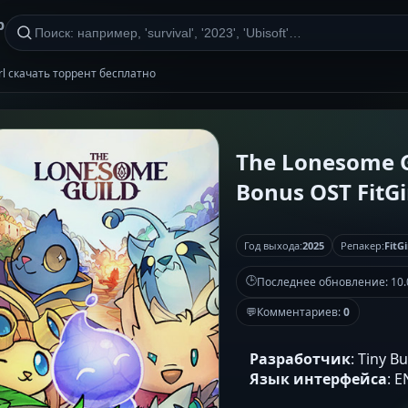
р
irl скачать торрент бесплатно
The Lonesome Gu
Bonus OST FitGi
Год выхода:
2025
Репакер:
FitGi
🕒
Последнее обновление:
10.
💬
Комментариев:
0
Разработчик
: Tiny B
Язык интерфейса
: 