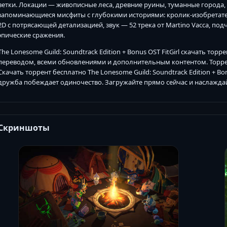
ветки. Локации — живописные леса, древние руины, туманные города,
запоминающиеся мисфиты с глубокими историями: кролик-изобретатель
2D с потрясающей детализацией, звук — 52 трека от Martino Vacca, по
эпические сражения.
The Lonesome Guild: Soundtrack Edition + Bonus OST FitGirl скачать тор
переводом, всеми обновлениями и дополнительным контентом. Торрен
Скачать торрент бесплатно The Lonesome Guild: Soundtrack Edition + Bonu
дружба побеждает одиночество. Загружайте прямо сейчас и наслажда
Скриншоты