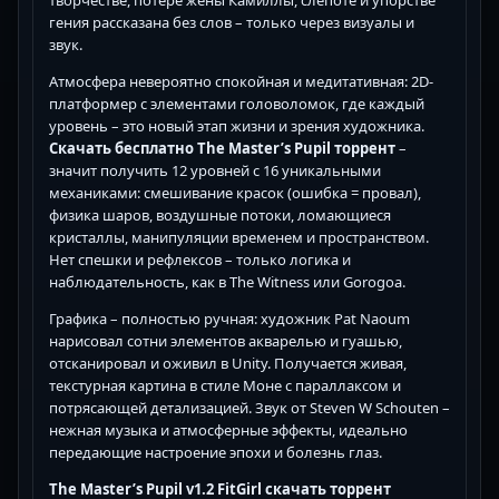
творчестве, потере жены Камиллы, слепоте и упорстве
гения рассказана без слов – только через визуалы и
звук.
Атмосфера невероятно спокойная и медитативная: 2D-
платформер с элементами головоломок, где каждый
уровень – это новый этап жизни и зрения художника.
Скачать бесплатно The Master’s Pupil торрент
–
значит получить 12 уровней с 16 уникальными
механиками: смешивание красок (ошибка = провал),
физика шаров, воздушные потоки, ломающиеся
кристаллы, манипуляции временем и пространством.
Нет спешки и рефлексов – только логика и
наблюдательность, как в The Witness или Gorogoa.
Графика – полностью ручная: художник Pat Naoum
нарисовал сотни элементов акварелью и гуашью,
отсканировал и оживил в Unity. Получается живая,
текстурная картина в стиле Моне с параллаксом и
потрясающей детализацией. Звук от Steven W Schouten –
нежная музыка и атмосферные эффекты, идеально
передающие настроение эпохи и болезнь глаз.
The Master’s Pupil v1.2 FitGirl скачать торрент