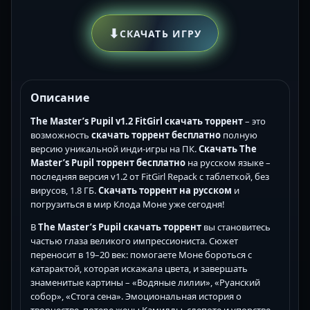
⬇
СКАЧАТЬ ИГРУ
Описание
The Master’s Pupil v1.2 FitGirl скачать торрент
– это
возможность
скачать торрент бесплатно
полную
версию уникальной инди-игры на ПК.
Скачать The
Master’s Pupil торрент бесплатно
на русском языке –
последняя версия v1.2 от FitGirl Repack с таблеткой, без
вирусов, 1.8 ГБ.
Скачать торрент на русском
и
погрузиться в мир Клода Моне уже сегодня!
В
The Master’s Pupil скачать торрент
вы становитесь
частью глаза великого импрессиониста. Сюжет
переносит в 19–20 век: помогаете Моне бороться с
катарактой, которая искажала цвета, и завершать
знаменитые картины – «Водяные лилии», «Руанский
собор», «Стога сена». Эмоциональная история о