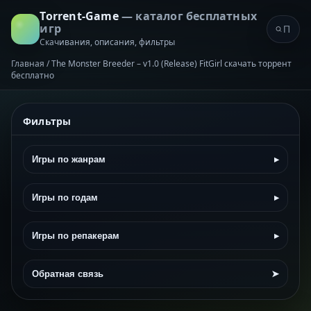
Torrent-Game
— каталог бесплатных
игр
Скачивания, описания, фильтры
Главная
/
The Monster Breeder – v1.0 (Release) FitGirl скачать торрент
бесплатно
Фильтры
Игры по жанрам
▸
Игры по годам
▸
Игры по репакерам
▸
Обратная связь
➤