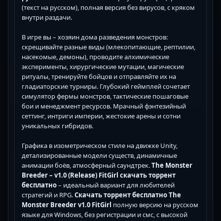
(текст на русском), полная версия без вирусов, с кряком
внутри раздачи.
В игре вы – хозяин дома разведения монстров:
скрещивайте разные виды (млекопитающие, рептилии,
насекомые, демоны), проводите алхимические
эксперименты, хирургические мутации, магические
ритуалы, тренируйте бойцов и отправляйте их на
гладиаторские турниры. Глубокий геймплей сочетает
симулятор фермы монстров, тактические пошаговые
бои и менеджмент ресурсов. Мрачный фэнтезийный
сеттинг, интриги империи, жестокие арены и сотни
уникальных гибридов.
Графика в изометрическом стиле на движке Unity,
детализированные модели существ, динамичные
анимации боёв, атмосферный саундтрек.
The Monster
Breeder – v1.0 (Release) FitGirl скачать торрент
бесплатно
– идеальный вариант для любителей
стратегий и RPG.
Скачать торрент бесплатно The
Monster Breeder v1.0 FitGirl
полную версию на русском
языке для Windows, без регистрации и смс, с высокой