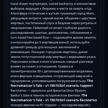
hand-drawn портретами, voiced backstory и множеством
выборов, ведущих к безумию и мести за смерть отца.
Атмосфера готическая и жуткая: туманный город Marn,
дворцовые интриги, черная магия, общение с царством
мертвых, постепенный спуск в безумие через ритуалы и
некромантию. Геймплей сочетает глубокие диалоги,
расследования, шантаж, дипломатию, соблазнение и
turn-based hex-based бои — поднимайте армию нежити,
контролируйте до 5 мертвецов маной, используйте
древний гримуар для мощных заклинаний и
реанимации. Локации: городские кварталы, дикие
земли, потусторонний мир мертвых с видениями ужаса.
Персонажи живые и многогранные, каждый разговор
влияет на сюжет и отношения. Графика в
изометрическом 3D с детализированными моделями,
атмосферным освещением, потрясающей озвучкой и
саундтреком, усиливающими погружение в тьму.
The
Necromancer’s Tale – v1.158 FitGirl скачать торрент
бесплатно — идеально для фанатов Disco Elysium,
Baldur’s Gate в темном историческом фэнтези.
The
Necromancer’s Tale – v1.158 FitGirl скачать бесплатно
полную версию на PC торрент — последняя версия с