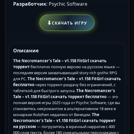
Разработчик
: Psychic Software
⬇
СКАЧАТЬ ИГРУ
Описание
The Necromancer’s Tale – v1.158 FitGirl скачать
торрент
бесплатно полную версию на русском языке —
последняя версия захватывающей story-rich gothic RPG
для PC.
The Necromancer’s Tale – v1.158 FitGirl скачать
бесплатно
через торрент-раздачу без ограничений, с
таблеткой для быстрого запуска.
The Necromancer’s
Tale – v1.158 FitGirl скачать торрент бесплатно
— это
полная версия игры 2025 года от Psychic Software, где вы
становитесь некромантом в альтернативном 18 веке в
монархии Rulsthen недалеко от Венеции.
The
Necromancer’s Tale – v1.158 FitGirl скачать торрент
на русском
— погрузитесь в мрачный нарратив с 400
000 слов текста, более 180 уникальными персонажами с