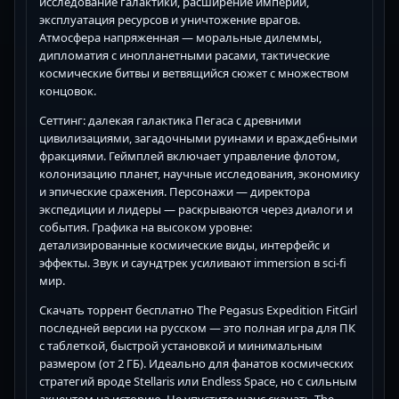
исследование галактики, расширение империи,
эксплуатация ресурсов и уничтожение врагов.
Атмосфера напряженная — моральные дилеммы,
дипломатия с инопланетными расами, тактические
космические битвы и ветвящийся сюжет с множеством
концовок.
Сеттинг: далекая галактика Пегаса с древними
цивилизациями, загадочными руинами и враждебными
фракциями. Геймплей включает управление флотом,
колонизацию планет, научные исследования, экономику
и эпические сражения. Персонажи — директора
экспедиции и лидеры — раскрываются через диалоги и
события. Графика на высоком уровне:
детализированные космические виды, интерфейс и
эффекты. Звук и саундтрек усиливают immersion в sci-fi
мир.
Скачать торрент бесплатно The Pegasus Expedition FitGirl
последней версии на русском — это полная игра для ПК
с таблеткой, быстрой установкой и минимальным
размером (от 2 ГБ). Идеально для фанатов космических
стратегий вроде Stellaris или Endless Space, но с сильным