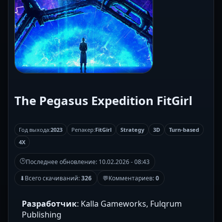
The Pegasus Expedition FitGirl
Год выхода:
2023
Репакер:
FitGirl
Strategy
3D
Turn-based
4X
🕒
Последнее обновление:
10.02.2026 - 08:43
⬇
Всего скачиваний:
326
💬
Комментариев:
0
Разработчик
: Kalla Gameworks, Fulqrum
Publishing