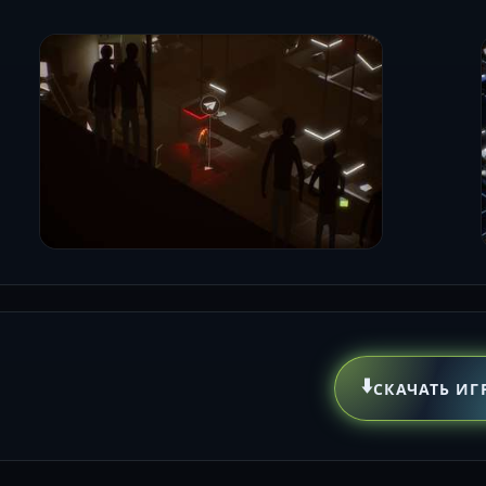
⬇️
СКАЧАТЬ ИГ