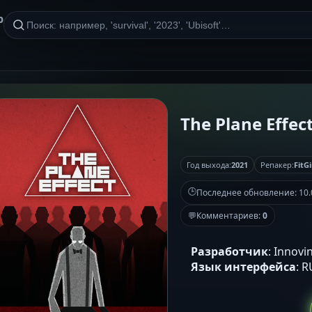
р
The Plane Effect
Год выхода:
2021
Репакер:
FitGi
🕒
Последнее обновление:
10.
💬
Комментариев:
0
Разработчик
: Innovi
Язык интерфейса
: 