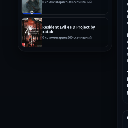
0 комментариев
580 скачиваний
Resident Evil 4 HD Project by
xatab
0 комментариев
560 скачиваний