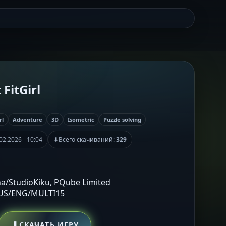
 FitGirl
rl
Adventure
3D
Isometric
Puzzle solving
02.2026 - 10:04
⬇
Всего скачиваний:
329
na/StudioKiku, PQube Limited
RUS/ENG/MULTI15
⬇
СКАЧАТЬ ИГРУ