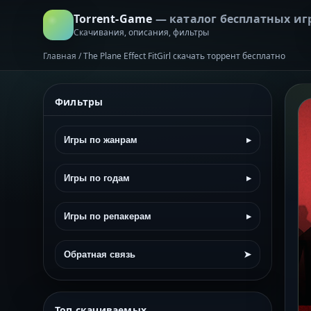
Torrent-Game
— каталог бесплатных иг
Скачивания, описания, фильтры
Главная
/
The Plane Effect FitGirl скачать торрент бесплатно
Фильтры
Игры по жанрам
▸
Игры по годам
▸
Игры по репакерам
▸
Обратная связь
➤
Топ скачиваемых