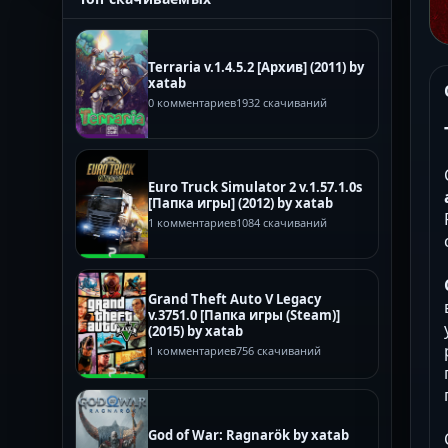
Terraria v.1.4.5.2 [Архив] (2011) by
xatab
0 комментариев
1932 скачиваний
Euro Truck Simulator 2 v.1.57.1.0s
[Папка игры] (2012) by xatab
1 комментариев
1084 скачиваний
Grand Theft Auto V Legacy
v.3751.0 [Папка игры (Steam)]
(2015) by xatab
1 комментариев
756 скачиваний
God of War: Ragnarök by xatab