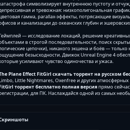
катастрофа символизирует внутреннюю пустоту и отчу
депрессивная и тревожная: низкополигональная графика
цветовая гамма, parallax-эффекты, потрясающие визуа
офисов и канализации до океанских глубин и эшеровских
Геймплей — исследование локаций, решение креативных
объектами в строгой последовательности, поиск скрыты
логические цепочки), никакого экшена и боёв — только
ощущение безысходности. Движок Unreal Engine 4 обесп
которые усиливают чувство одиночества и ужаса.
The Plane Effect FitGirl скачать торрент на русском б
Limbo, Little Nightmares, Oxenfree и других атмосферны
FitGirl торрент бесплатно полная версия
прямо сейчас 
регистрации, для ПК. Наслаждайся одной из самых необ
Скриншоты