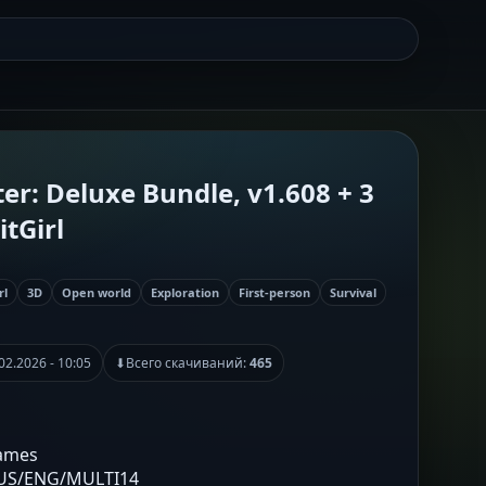
ter: Deluxe Bundle, v1.608 + 3
tGirl
rl
3D
Open world
Exploration
First-person
Survival
02.2026 - 10:05
⬇
Всего скачиваний:
465
Games
RUS/ENG/MULTI14