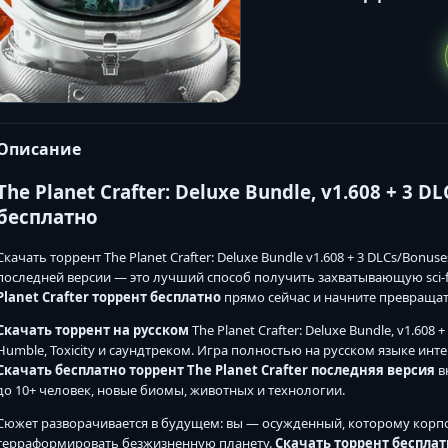
Описание
The Planet Crafter: Deluxe Bundle, v1.608 + 3 D
бесплатно
Скачать торрент The Planet Crafter: Deluxe Bundle v1.608 + 3 DLCs/Bonuses
последней версии — это лучший способ получить захватывающую sci-
Planet Crafter торрент бесплатно
прямо сейчас и начните превращат
Скачать торрент на русском
The Planet Crafter: Deluxe Bundle, v1.608 
Humble, Toxicity и саундтреком. Игра полностью на русском языке инт
Скачать бесплатно торрент The Planet Crafter последняя версия
в
до 10+ человек, новые биомы, животных и технологии.
Сюжет разворачивается в будущем: вы — осужденный, которому корпо
терраформировать безжизненную планету.
Скачать торрент бесплатн