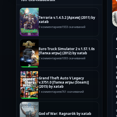
Terraria v.1.4.5.2 [Архив] (2011) by
xatab
0 комментариев
1933 скачиваний
Euro Truck Simulator 2 v.1.57.1.0s
[Папка игры] (2012) by xatab
2 комментариев
1093 скачиваний
Grand Theft Auto V Legacy
v.3751.0 [Папка игры (Steam)]
(2015) by xatab
1 комментариев
761 скачиваний
God of War: Ragnarök by xatab