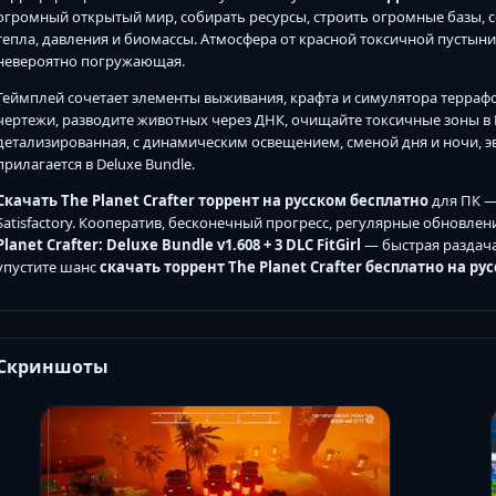
огромный открытый мир, собирать ресурсы, строить огромные базы, 
тепла, давления и биомассы. Атмосфера от красной токсичной пустыни
невероятно погружающая.
Геймплей сочетает элементы выживания, крафта и симулятора терраф
чертежи, разводите животных через ДНК, очищайте токсичные зоны в DL
детализированная, с динамическим освещением, сменой дня и ночи, 
прилагается в Deluxe Bundle.
Скачать The Planet Crafter торрент на русском бесплатно
для ПК — 
Satisfactory. Кооператив, бесконечный прогресс, регулярные обновлен
Planet Crafter: Deluxe Bundle v1.608 + 3 DLC FitGirl
— быстрая раздача
упустите шанс
скачать торрент The Planet Crafter бесплатно на ру
Скриншоты