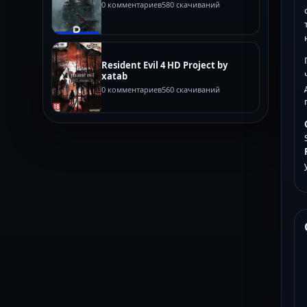
0 комментариев
580 скачиваний
Resident Evil 4 HD Project by
xatab
0 комментариев
560 скачиваний