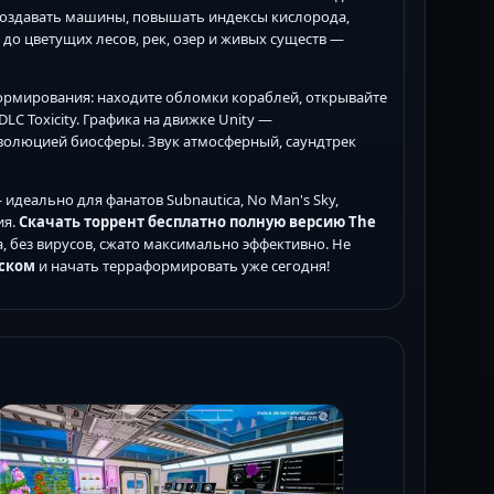
создавать машины, повышать индексы кислорода,
 до цветущих лесов, рек, озер и живых существ —
ормирования: находите обломки кораблей, открывайте
C Toxicity. Графика на движке Unity —
эволюцией биосферы. Звук атмосферный, саундтрек
идеально для фанатов Subnautica, No Man's Sky,
ия.
Скачать торрент бесплатно полную версию The
, без вирусов, сжато максимально эффективно. Не
сском
и начать терраформировать уже сегодня!