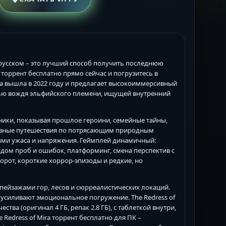
на русском – это лучший способ получить последнюю
ть торрент бесплатно прямо сейчас и погрузитесь в
а вышла в 2022 году и предлагает высокоиммерсивный
рью вождя эльфийского племени, ищущей внутренний
вники, показывая прошлое героини, семейные тайны,
невные путешествия по потрясающим природным
ми ужаса и напряжения. Геймплей динамичный:
ом проб и ошибок, платформинг, смена перспектив с
орот, короткие хоррор-эпизоды и редкие, но
 пейзажами гор, лесов и сюрреалистических локаций.
 усиливают эмоциональное погружение. The Redress of
чества (оригинал 4 ГБ, репак 2.8 ГБ), с таблеткой внутри,
Redress of Mira торрент бесплатно для ПК –