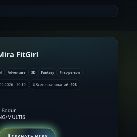
ira FitGirl
rl
Adventure
3D
Fantasy
First-person
02.2026 - 10:10
⬇
Всего скачиваний:
408
ç Bodur
ENG/MULTI6
⬇
СКАЧАТЬ ИГРУ