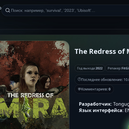
р
The Redress of M
Год выхода:
2022
Репакер:
FitGi
🕒
Последнее обновление:
10.
💬
Комментариев:
0
Разработчик
: Tongu
Язык интерфейса
: 