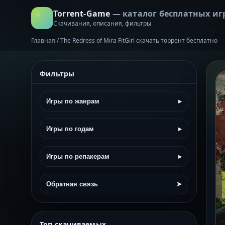
Torrent-Game
— каталог бесплатных иг
Скачивания, описания, фильтры
Главная
/
The Redress of Mira FitGirl скачать торрент бесплатно
Фильтры
Игры по жанрам
▸
Игры по годам
▸
Игры по репакерам
▸
Обратная связь
➤
Топ скачиваемых