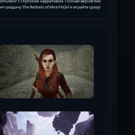
simulator с глубоким нарративом. Полная версия без
раздачу The Redress of Mira FitGirl и играйте сразу!