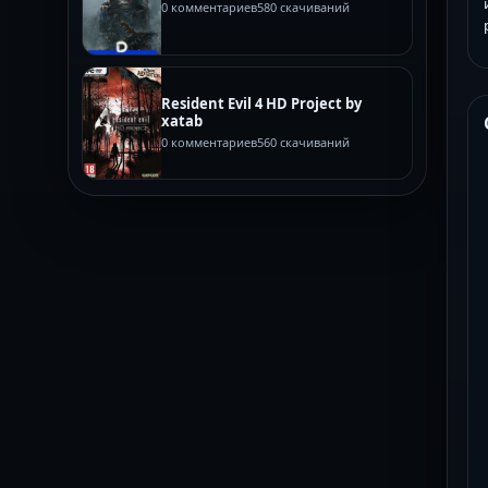
0 комментариев
580 скачиваний
Resident Evil 4 HD Project by
xatab
0 комментариев
560 скачиваний