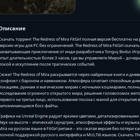
Описание
Скачать торрент The Redress of Mira FitGirl полная версия бесплатно 
версию игры для PC без ограничений. The Redress of Mira FitGirl скача
захватывающее приключение от инди-разработчика Tonguç Bodur. Игр
опыт длительностью более 3 часов, где вы управляете Мирой – доче
покой и искупление после трагических событий.
Сюжет The Redress of Mira раскрывается через найденные книги и дне
конфликт с бароном и наемником. Атмосфера сочетает спокойные д
локациям, руинам и магическим мирам с ночными кошмарами, полны
исследование огромного открытого мира, решение головоломок метод
первого на третье лицо, использование посоха с маной для открытия в
запоминающиеся босс-файты.
Графика на Unreal Engine радует яркими цветами, детализированными
Звук на высоте – эпический саундтрек, атмосферные эффекты и музыка
Mira на русском языке в FitGirl репаке – это сжатая версия без потери ка
полной поддержкой русского интерфейса и MULTi6 языков. Скачать The 