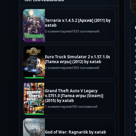
Terraria v.1.4.5.2 [Архив] (2011) by
xatab
0 комментариев
1933 скачиваний
Euro Truck Simulator 2 v.1.57.1.0s
[Папка игры] (2012) by xatab
2 комментариев
1093 скачиваний
Grand Theft Auto V Legacy
v.3751.0 [Папка игры (Steam)]
(2015) by xatab
1 комментариев
760 скачиваний
God of War: Ragnarök by xatab