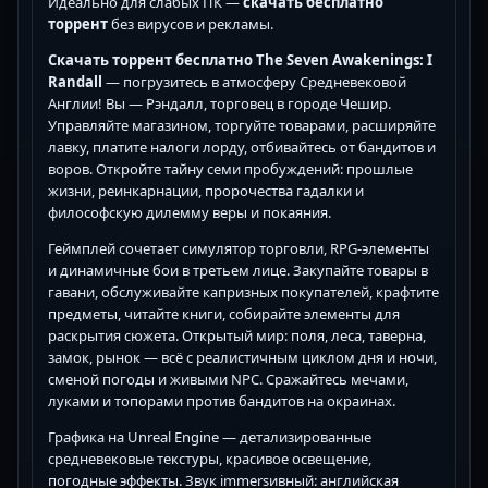
Идеально для слабых ПК —
скачать бесплатно
торрент
без вирусов и рекламы.
Скачать торрент бесплатно The Seven Awakenings: I
Randall
— погрузитесь в атмосферу Средневековой
Англии! Вы — Рэндалл, торговец в городе Чешир.
Управляйте магазином, торгуйте товарами, расширяйте
лавку, платите налоги лорду, отбивайтесь от бандитов и
воров. Откройте тайну семи пробуждений: прошлые
жизни, реинкарнации, пророчества гадалки и
философскую дилемму веры и покаяния.
Геймплей сочетает симулятор торговли, RPG-элементы
и динамичные бои в третьем лице. Закупайте товары в
гавани, обслуживайте капризных покупателей, крафтите
предметы, читайте книги, собирайте элементы для
раскрытия сюжета. Открытый мир: поля, леса, таверна,
замок, рынок — всё с реалистичным циклом дня и ночи,
сменой погоды и живыми NPC. Сражайтесь мечами,
луками и топорами против бандитов на окраинах.
Графика на Unreal Engine — детализированные
средневековые текстуры, красивое освещение,
погодные эффекты. Звук immersивный: английская