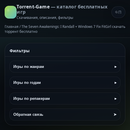
Torrent-Game
— каталог бесплатных
игр
Скачивания, описания, фильтры
Главная
/
The Seven Awakenings: I Randall + Windows 7 Fix FitGirl скачать
торрент бесплатно
Фильтры
Игры по жанрам
▸
Игры по годам
▸
Игры по репакерам
▸
Обратная связь
➤