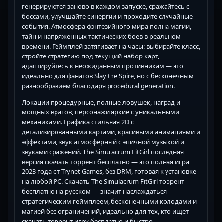
генерируются заново в каждом запуске, сражайтесь с
боссами, улучшайте синергии и проходите случайные
события. Атмосфера фэнтезийного мира полна магии,
тайн и напряженных тактических боев в реальном
времени. Геймплей затягивает на часы: выбирайте класс,
стройте стратегию под текущий набор карт,
адаптируйтесь к неожиданным противникам — это
идеально для фанатов Slay the Spire, но с бесконечным
разнообразием благодаря procedural generation.
Локации процедурные, полные ловушек, наград и
мощных врагов, персонажи яркие с уникальными
механиками. Графика стильная 2D с
детализированными картами, красивыми анимациями и
эффектами, звук атмосферный с эпичной музыкой и
звуками сражений. The Simulacrum FitGirl последняя
версия скачать торрент бесплатно — это полная игра
2023 года от Trynet Games, без DRM, готовая к установке
на любой PC. Скачать The Simulacrum FitGirl торрент
бесплатно на русском — значит наслаждаться
стратегическим геймплеем, бесконечными колодами и
магией без ограничений, идеально для тех, кто ищет
скачать торрент игру бесплатно и быстро.