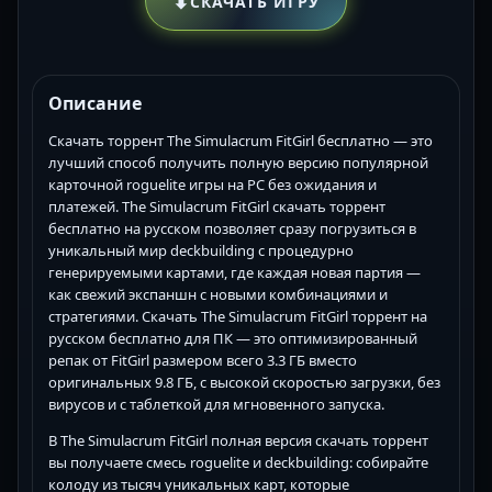
⬇
СКАЧАТЬ ИГРУ
Описание
Скачать торрент The Simulacrum FitGirl бесплатно — это
лучший способ получить полную версию популярной
карточной roguelite игры на PC без ожидания и
платежей. The Simulacrum FitGirl скачать торрент
бесплатно на русском позволяет сразу погрузиться в
уникальный мир deckbuilding с процедурно
генерируемыми картами, где каждая новая партия —
как свежий экспаншн с новыми комбинациями и
стратегиями. Скачать The Simulacrum FitGirl торрент на
русском бесплатно для ПК — это оптимизированный
репак от FitGirl размером всего 3.3 ГБ вместо
оригинальных 9.8 ГБ, с высокой скоростью загрузки, без
вирусов и с таблеткой для мгновенного запуска.
В The Simulacrum FitGirl полная версия скачать торрент
вы получаете смесь roguelite и deckbuilding: собирайте
колоду из тысяч уникальных карт, которые