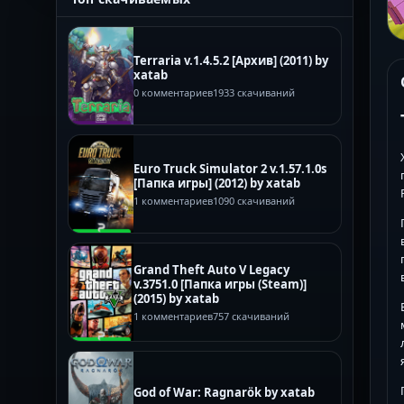
Terraria v.1.4.5.2 [Архив] (2011) by
xatab
0 комментариев
1933 скачиваний
Euro Truck Simulator 2 v.1.57.1.0s
[Папка игры] (2012) by xatab
1 комментариев
1090 скачиваний
Grand Theft Auto V Legacy
v.3751.0 [Папка игры (Steam)]
(2015) by xatab
1 комментариев
757 скачиваний
God of War: Ragnarök by xatab