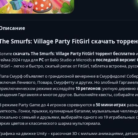
Описание
The Smurfs: Village Party FitGirl скачать торрен
Хотите
скачать The Smurfs: Village Party FitGirl торрент
бесплатно
гейма 2024 года для
PC
от Balio Studio и Microids в
последней версии
!
FitGirl – легко и быстро, сжатый репак от FitGirl, таблетка встроена, ру
Папа Смурф объявляет о грандиозной вечеринке в Смурфидоле! Собер
включая Ленивого, Повара, Смурфетту и других. Но злобный Гаргамель 
приключенческом режиме исследуйте
10 регионов
: уютную деревню 
владения Гаргамеля и многое другое. Выполняйте квесты, собирайте и
В режиме Party Game до 4 игроков соревнуются в
50 мини-играх
разных
меткость. Гонки, прыжки, кулинарные баталии, музыкальные челленд
локально с семьей и друзьями, выбирайте одного из 19 играбельных с
ярких цветов и классического шарма мультсериала.
Графика на движке Unity – красочная 3D с милыми анимациями, дета