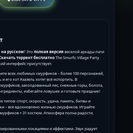
т
и
на русском
? Это
полная версия
веселой аркады-пати
Скачать торрент бесплатно
The Smurfs: Village Party
сский интерфейс присутствует.
ите всех любимых смурфиков – более 100 персонажей,
и его кот Азазель хотят всё испортить. В
смурфиков, заколдованный лес, снежные горы, болота,
нгредиенты, избегайте ловушек и готовьте праздник!
 типов: спорт, скорость, удача, память, битвы и
жи – всё вдохновлено жизнью смурфиков. Играйте
мурфиков + 31 костюм. Атмосфера полна радости,
лизированными локациями и эффектами. Звук радует