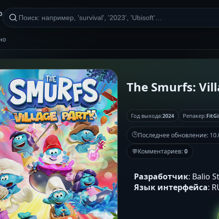
р
тно
The Smurfs: Vill
Год выхода:
2024
Репакер:
FitGi
🕒
Последнее обновление:
10.
💬
Комментариев:
0
Разработчик
: Balio 
Язык интерфейса
: 