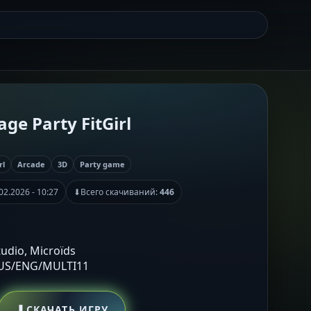
age Party FitGirl
rl
Arcade
3D
Party game
02.2026 - 10:27
⬇
Всего скачиваний:
446
Studio, Microïds
RUS/ENG/MULTI11
⬇
СКАЧАТЬ ИГРУ