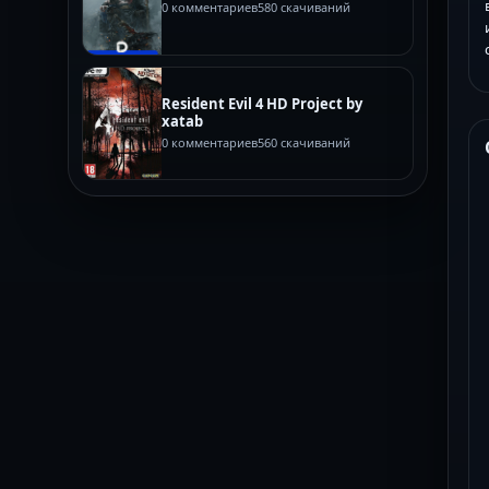
0 комментариев
580 скачиваний
Resident Evil 4 HD Project by
xatab
0 комментариев
560 скачиваний