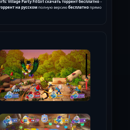
fs: Village Party FitGirl скачать торрент бесплатно
–
торрент на русском
полную версию
бесплатно
прямо