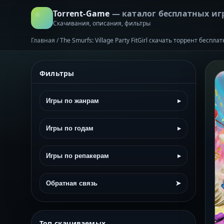
Torrent-Game
— каталог бесплатных иг
Скачивания, описания, фильтры
Главная
/
The Smurfs: Village Party FitGirl скачать торрент беспла
Фильтры
Игры по жанрам
▸
Игры по годам
▸
Игры по репакерам
▸
Обратная связь
➤
Топ скачиваемых