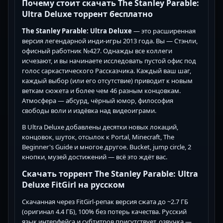
Почему стоит скачать The Stanley Parable:
Ultra Deluxe торрент бесплатно
The Stanley Parable: Ultra Deluxe
— это расширенная
версия легендарной инди-игры 2013 года. Вы — Стэнли,
офисный работник №427. Однажды все коллеги
исчезают, и вы начинаете исследовать пустой офис под
голос саркастического Рассказчика. Каждый ваш шаг,
каждый выбор (или его отсутствие) приводит к новым
веткам сюжета и более чем 46 разным концовкам.
Атмосфера — абсурд, чёрный юмор, философия
свободы воли и издёвка над видеоиграми.
В Ultra Deluxe добавлены десятки новых локаций,
концовок, шуток, отсылок к Portal, Minecraft, The
Beginner's Guide и многое другое. Bucket, jump circle, 2
кнопки, музей достижений — всё это ждёт вас.
Скачать торрент The Stanley Parable: Ultra
Deluxe FitGirl на русском
Скачанная через FitGirl-репак версия сжата до ~2.7 ГБ
(оригинал 4.4 ГБ), 100% без потерь качества. Русский
язык интерфейса и субтитров присутствует, озвучка —