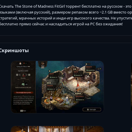
Скачать The Stone of Madness FitGirl торрент бесплатно на русском - эт
языками (включая русский), размером репаком всего ~2.1 GB вместо ор
стратегий, мрачных историй и инди-игр высокого качества. Не упустите 
бесплатно прямо сейчас и насладиться игрой на PC без ожидания!
Скриншоты