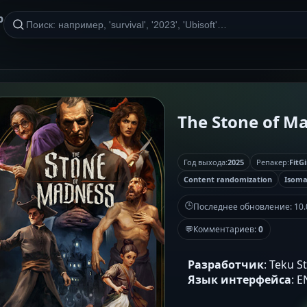
р
The Stone of Ma
Год выхода:
2025
Репакер:
FitGi
Content randomization
Isoma
🕒
Последнее обновление:
10.
💬
Комментариев:
0
Разработчик
: Teku 
Язык интерфейса
: 