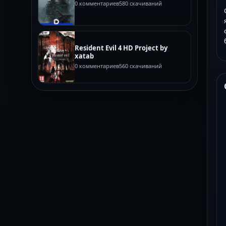
0 комментариев
580 скачиваний
Resident Evil 4 HD Project by
xatab
0 комментариев
560 скачиваний