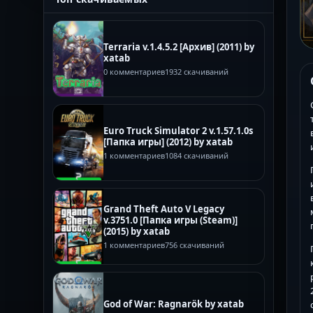
Terraria v.1.4.5.2 [Архив] (2011) by
xatab
0 комментариев
1932 скачиваний
Euro Truck Simulator 2 v.1.57.1.0s
[Папка игры] (2012) by xatab
1 комментариев
1084 скачиваний
Grand Theft Auto V Legacy
v.3751.0 [Папка игры (Steam)]
(2015) by xatab
1 комментариев
756 скачиваний
God of War: Ragnarök by xatab