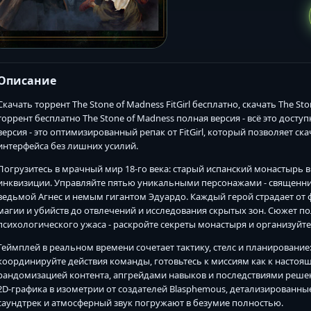
Описание
Скачать торрент The Stone of Madness FitGirl бесплатно, скачать The Sto
торрент бесплатно The Stone of Madness полная версия - всё это доступ
версия - это оптимизированный репак от FitGirl, который позволяет ск
интерфейса без лишних усилий.
Погрузитесь в мрачный мир 18-го века: старый испанский монастырь
инквизиции. Управляйте пятью уникальными персонажами - священн
ведьмой Агнес и немым гигантом Эдуардо. Каждый герой страдает от
магии и убийств до отвлечений и исследования скрытых зон. Сюжет по
психологического ужаса - раскройте секреты монастыря и организуйте
Геймплей в реальном времени сочетает тактику, стелс и планирование
координируйте действия команды, готовьтесь к миссиям как к настоя
рандомизацией контента, апгрейдами навыков и последствиями реше
2D-графика в изометрии от создателей Blasphemous, детализированн
саундтрек и атмосферный звук погружают в безумие полностью.