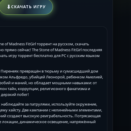
⬇
СКАЧАТЬ ИГРУ
ne of Madness FitGirl торрент на русском, скачать
но прямо сейчас! The Stone of Madness FitGirl последняя
ачать игру торрент бесплатно для PC с русским языком
 в Пиренеях превращён в тюрьму и сумасшедший дом
иком Альфредо, убийцей Леонорой, ребенком Амелией,
 фобий и маний, но обладает мощными навыками: от
лон тайн, коррупции, религиозного фанатизма и
 дерзкий побег!
: наблюдайте за патрулями, используйте окружение,
щему хайсту. Две кампании с нелинейными элементами,
ний создают высокую реиграбельность. Потрясающая
ые локации, динамическое освещение, напряжённый