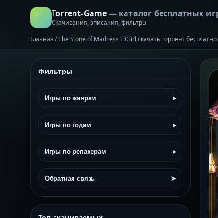
Torrent-Game
— каталог бесплатных иг
Скачивания, описания, фильтры
Главная
/
The Stone of Madness FitGirl скачать торрент бесплатно
Фильтры
Игры по жанрам
▸
Игры по годам
▸
Игры по репакерам
▸
Обратная связь
➤
Топ скачиваемых