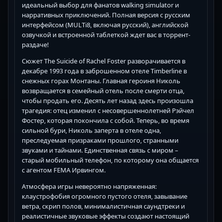
идеальный выбор для фанатов walking simulator и
нарративных приключений. Полная версия с русским
интерфейсом (MULTi8, включая русский), английской
озвучкой и встроенной таблеткой ждет вас в торрент-
раздаче!
Сюжет The Suicide of Rachel Foster разворачивается в
декабре 1993 года в заброшенном отеле Timberline в
снежных горах Монтаны. Главная героиня Николь
возвращается в семейный отель после смерти отца,
чтобы продать его. Десять лет назад здесь произошла
трагедия: отец изменил с несовершеннолетней Рэйчел
Фостер, которая покончила с собой. Теперь, во время
сильной бури, Николь заперта в отеле одна,
преследуемая призраками прошлого, странными
звуками и тайнами. Единственная связь с миром –
старый мобильный телефон, по которому она общается
с агентом FEMA Ирвингом.
Атмосфера игры невероятно напряженная:
клаустрофобия огромного пустого отеля, завывание
ветра, скрип полов, минималистичная саундтреки и
реалистичные звуковые эффекты создают настоящий