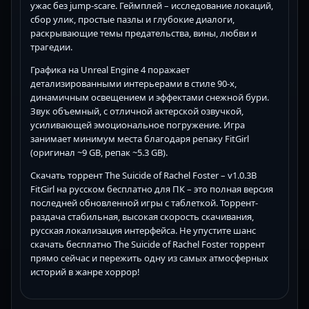
ужас без jump-scare. Геймплей – исследование локаций,
сбор улик, простые пазлы и глубокие диалоги,
раскрывающие темы предательства, вины, любви и
трагедии.
Графика на Unreal Engine 4 поражает
детализированными интерьерами в стиле 90-х,
динамичным освещением и эффектами снежной бури.
Звук объемный, с отличной актерской озвучкой,
усиливающей эмоциональное погружение. Игра
занимает минимум места благодаря репаку FitGirl
(оригинал ~9 GB, репак ~5.3 GB).
Скачать торрент The Suicide of Rachel Foster – v1.0.3B
FitGirl на русском бесплатно для ПК – это полная версия
последней обновленной игры с таблеткой. Торрент-
раздача стабильная, высокая скорость скачивания,
русская локализация интерфейса. Не упустите шанс
скачать бесплатно The Suicide of Rachel Foster торрент
прямо сейчас и пережить одну из самых атмосферных
историй в жанре хоррор!