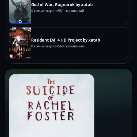
God of War: Ragnarök by xatab
0 комментариев
581 скачиваний
Resident Evil 4 HD Project by xatab
0 комментариев
560 скачиваний