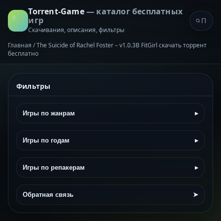
Torrent-Game
— каталог бесплатных
игр
Скачивания, описания, фильтры
Главная
/
The Suicide of Rachel Foster – v1.0.3B FitGirl скачать торрент
бесплатно
Фильтры
Игры по жанрам
▸
Игры по годам
▸
Игры по репакерам
▸
Обратная связь
➤