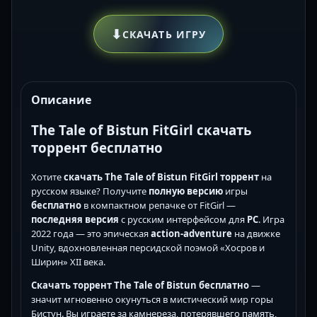
⬇
СКАЧАТЬ ИГРУ
Описание
The Tale of Bistun FitGirl скачать
торрент бесплатно
Хотите
скачать The Tale of Bistun FitGirl торрент
на
русском языке? Получите
полную версию
игры
бесплатно
в компактном репачке от FitGirl —
последняя версия
с русским интерфейсом для
PC
. Игра
2022 года — это эпическая
action-adventure
на движке
Unity, вдохновленная персидской поэмой «Хосров и
Ширин» XII века.
Скачать торрент The Tale of Bistun бесплатно
—
значит мгновенно окунуться в мистический мир горы
Бистун. Вы играете за камнереза, потерявшего память,