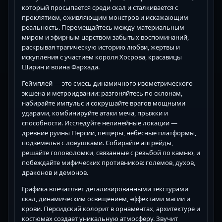
который просыпается среди скал и сталкивается с
проклятием, оживляющим монстров и искажающим
реальность. Перемещайтесь между материальным
миром и эфирным царством забытых воспоминаний,
раскрывая трагическую историю любви, жертвы и
искупления с участием короля Хосрова, красавицы
Ширин и воина Фархада.
Геймплей — это смесь динамичного изометрического
экшена и метроидвании: разгоняйтесь по склонам,
набирайте импульс и сокрушайте врагов мощными
ударами, комбинируйте атаки меча, прыжки и
способности. Исследуйте нелинейные локации —
древние руины Персии, пещеры, небесные платформы,
подземелья с ловушками. Собирайте апгрейды,
решайте головоломки, связанные с резьбой по камню, и
побеждайте мифических противников: големов, духов,
драконов и демонов.
Графика впечатляет детализированными текстурами
скал, динамическим освещением, эффектами магии и
крови. Персидский колорит в орнаментах, архитектуре и
костюмах создает уникальную атмосферу. Звучит