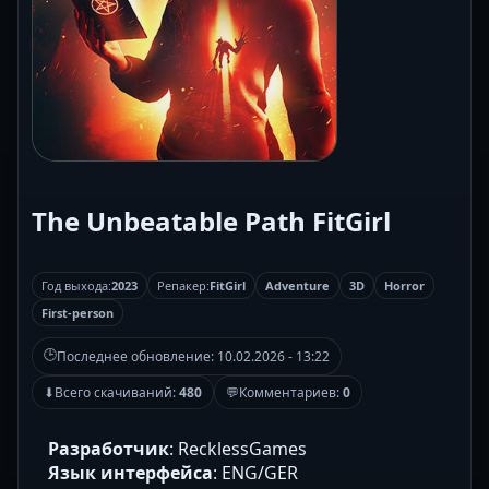
The Unbeatable Path FitGirl
Год выхода:
2023
Репакер:
FitGirl
Adventure
3D
Horror
First-person
🕒
Последнее обновление:
10.02.2026 - 13:22
⬇
Всего скачиваний:
480
💬
Комментариев:
0
Разработчик
: RecklessGames
Язык интерфейса
: ENG/GER