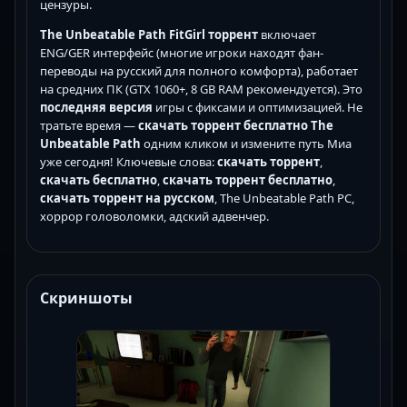
цензуры.
The Unbeatable Path FitGirl торрент
включает
ENG/GER интерфейс (многие игроки находят фан-
переводы на русский для полного комфорта), работает
на средних ПК (GTX 1060+, 8 GB RAM рекомендуется). Это
последняя версия
игры с фиксами и оптимизацией. Не
тратьте время —
скачать торрент бесплатно The
Unbeatable Path
одним кликом и измените путь Миа
уже сегодня! Ключевые слова:
скачать торрент
,
скачать бесплатно
,
скачать торрент бесплатно
,
скачать торрент на русском
, The Unbeatable Path PC,
хоррор головоломки, адский адвенчер.
Скриншоты