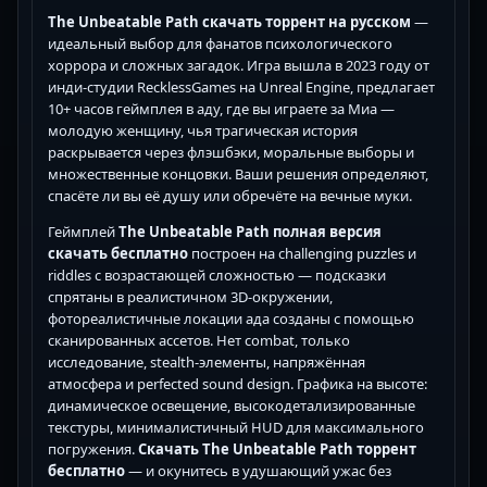
The Unbeatable Path скачать торрент на русском
—
идеальный выбор для фанатов психологического
хоррора и сложных загадок. Игра вышла в 2023 году от
инди-студии RecklessGames на Unreal Engine, предлагает
10+ часов геймплея в аду, где вы играете за Миа —
молодую женщину, чья трагическая история
раскрывается через флэшбэки, моральные выборы и
множественные концовки. Ваши решения определяют,
спасёте ли вы её душу или обречёте на вечные муки.
Геймплей
The Unbeatable Path полная версия
скачать бесплатно
построен на challenging puzzles и
riddles с возрастающей сложностью — подсказки
спрятаны в реалистичном 3D-окружении,
фотореалистичные локации ада созданы с помощью
сканированных ассетов. Нет combat, только
исследование, stealth-элементы, напряжённая
атмосфера и perfected sound design. Графика на высоте:
динамическое освещение, высокодетализированные
текстуры, минималистичный HUD для максимального
погружения.
Скачать The Unbeatable Path торрент
бесплатно
— и окунитесь в удушающий ужас без