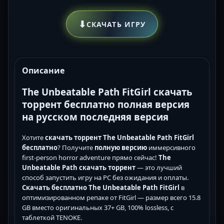
⬇
СКАЧАТЬ ИГРУ
Описание
The Unbeatable Path FitGirl скачать
торрент бесплатно полная версия
на русском последняя версия
Хотите
скачать торрент The Unbeatable Path FitGirl
бесплатно
? Получите
полную версию
иммерсивного
first-person horror adventure прямо сейчас!
The
Unbeatable Path скачать торрент
— это лучший
способ запустить игру на PC без ожидания и оплаты.
Скачать бесплатно The Unbeatable Path FitGirl
в
оптимизированном репаке от FitGirl — размер всего 15.8
GB вместо оригинальных 37+ GB, 100% lossless, с
таблеткой TENOKE.