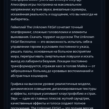
Атмосфера игры построена на максимальном
напряжении: жуткие звуки, внезапные скримеры,
искажённая реальность и ощущение, что вы никогда не
выберетесь.
Геймплей The Unknown FitGirl сочетает точный
платформинг, сложные головоломки и элементы
выживания. Скачать торрент на русском The Unknown
FitGirl бесплатно — это возможность испытать себя в
управлении героем в условиях постоянного ужаса,
решать пазлы, основанные на больном восприятии
мира, перепрыгивать смертельные ловушки и искать
выход из лабиринта безумия. Локации постоянно
трансформируются, отражая хаос в голове Майка — от
заброшенных больниц до кровавых воспоминаний и
абстрактных кошмаров.
Графика на высоком уровне: реалистичные модели,
динамическое освещение, детализированные текстуры
и эффекты, которые усиливают клаустрофобию и страх.
Звук — один из главных плюсов: жуткий саундтрек,
качественные эффекты и голоса создают полное
погружение. The Unknown FitGirl — это полная версия