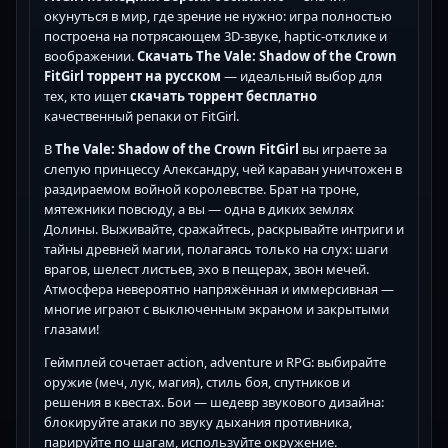
окунуться в мир, где зрение не нужно: игра полностью
построена на потрясающем 3D-звуке, haptic-отклике и
воображении.
Скачать The Vale: Shadow of the Crown
FitGirl торрент на русском
— идеальный выбор для
тех, кто ищет
скачать торрент бесплатно
качественный репаки от FitGirl.
В
The Vale: Shadow of the Crown FitGirl
вы играете за
слепую принцессу Александру, чей караван уничтожен в
раздираемом войной королевстве. Брат на троне,
мятежники повсюду, а вы — одна в диких землях
Долины. Выживайте, сражайтесь, раскрывайте интриги и
тайны древней магии, полагаясь только на слух: шаги
врагов, шелест листьев, эхо в пещерах, звон мечей.
Атмосфера невероятно напряжённая и иммерсивная —
многие играют с выключенным экраном и закрытыми
глазами!
Геймплей сочетает action, adventure и RPG: выбирайте
оружие (меч, лук, магия), стиль боя, спутников и
решения в квестах. Бои — шедевр звукового дизайна:
блокируйте атаки по звуку дыхания противника,
парируйте по шагам, используйте окружение.