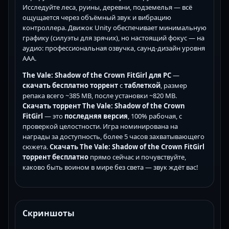
Исследуйте леса, руины, деревни, подземелья — всё
ощущается через объёмный звук и вибрацию
контроллера. Движок Unity обеспечивает минимальную
графику (силуэты для зрячих), но настоящий фокус — на
аудио: профессиональная озвучка, саунд-дизайн уровня
AAA.
The Vale: Shadow of the Crown FitGirl для PC
—
скачать бесплатно торрент
с
таблеткой
, размер
репака всего ~385 MB, после установки ~820 MB.
Скачать торрент The Vale: Shadow of the Crown
FitGirl
— это
последняя версия
, 100% рабочая, с
проверкой целостности. Игра номинирована на
награды за доступность, более 5 часов захватывающего
сюжета.
Скачать The Vale: Shadow of the Crown FitGirl
торрент бесплатно
прямо сейчас и почувствуйте,
каково быть воином в мире без света — звук ждёт вас!
Скриншоты