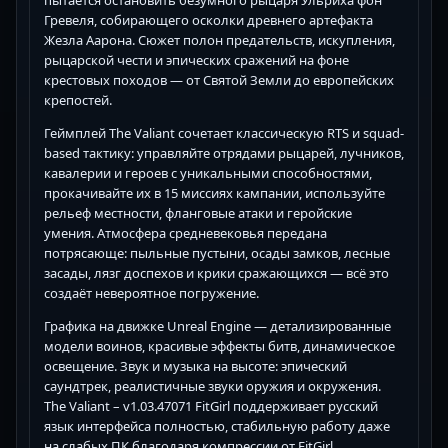
пытается остановить безумного рыцаря Ульриха фон
Гревеля, собирающего осколки древнего артефакта
Жезла Аарона. Сюжет полон предательств, искупления,
рыцарской чести и эпических сражений на фоне
крестовых походов — от Святой Земли до европейских
крепостей.
Геймплей The Valiant сочетает классическую RTS и squad-
based тактику: управляйте отрядами рыцарей, лучников,
кавалерии и героев с уникальными способностями,
прокачивайте их в 15 миссиях кампании, используйте
рельеф местности, фланговые атаки и геройские
умения. Атмосфера средневековья передана
потрясающе: пыльные пустыни, осады замков, лесные
засады, лязг доспехов и крики сражающихся — всё это
создаёт невероятное погружение.
Графика на движке Unreal Engine — детализированные
модели воинов, красивые эффекты битв, динамическое
освещение. Звук и музыка на высоте: эпический
саундтрек, реалистичные звуки оружия и окружения.
The Valiant – v1.03.47071 FitGirl поддерживает русский
язык интерфейса полностью, стабильную работу даже
на слабых ПК благодаря компрессии от FitGirl.