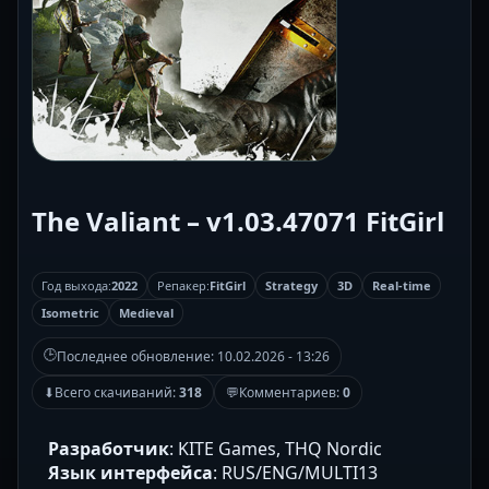
The Valiant – v1.03.47071 FitGirl
Год выхода:
2022
Репакер:
FitGirl
Strategy
3D
Real-time
Isometric
Medieval
🕒
Последнее обновление:
10.02.2026 - 13:26
⬇
Всего скачиваний:
318
💬
Комментариев:
0
Разработчик
: KITE Games, THQ Nordic
Язык интерфейса
: RUS/ENG/MULTI13