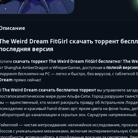
Описание
The Weird Dream FitGirl скачать торрент бес
последняя версия
Хотите
скачать торрент The Weird Dream FitGirl бесплатно
?
The We
от Shanghai AmberDragon и WhisperGames, доступная в
полной версии 
торрент бесплатно
на PC — легко и быстро, без вирусов, с таблеткой
Dream
прямо сейчас!
В
The Weird Dream скачать бесплатно торрент
вы управляете зага
постапокалиптическом мире руин Альфа-Сити. Город разрушен таинств
вы — единственный, кто может раскрыть правду об Астральном Лорде
психоделию и красивый hand-drawn арт: яркие цвета на фоне тьмы, д
лабораторий до канализации и скрытых зон. Саундтрек напряженный, 
Геймплей — чистая метроидвания: нелинейное исследование, прокачка
боссов с уникальными механиками, включая экспериментальную Cinder
способности, возвращайтесь в пройденные локации за секретами. Дв