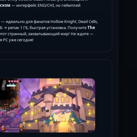
сском
— интерфейс ENG/CHI, но геймплей
— идеально для фанатов Hollow Knight, Dead Cells,
6 ГБ → репак 1 ГБ, быстрая установка. Получите
The
 этот странный, захватывающий мир! Не ждите —
 PC уже сегодня!