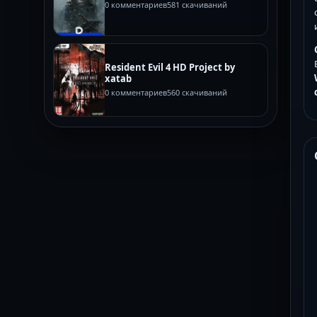
0 комментариев
581 скачиваний
Resident Evil 4 HD Project by
xatab
0 комментариев
560 скачиваний