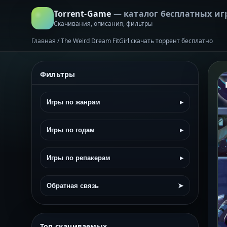
Torrent-Game
— каталог бесплатных иг
Скачивания, описания, фильтры
Главная
/
The Weird Dream FitGirl скачать торрент бесплатно
Фильтры
Игры по жанрам
▸
Игры по годам
▸
Игры по репакерам
▸
Обратная связь
➤
Топ скачиваемых