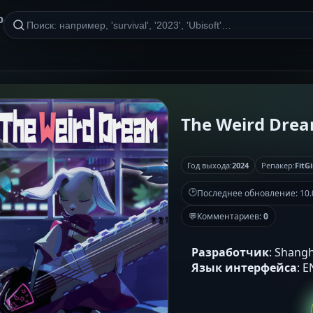
р
The Weird Dream
Год выхода:
2024
Репакер:
FitGi
🕒
Последнее обновление:
10.
💬
Комментариев:
0
Разработчик
: Shang
Язык интерфейса
: 