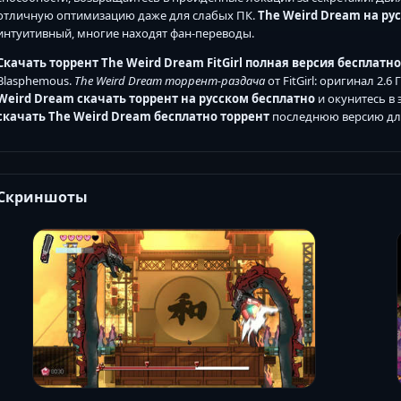
отличную оптимизацию даже для слабых ПК.
The Weird Dream на ру
интуитивный, многие находят фан-переводы.
Скачать торрент The Weird Dream FitGirl полная версия бесплатно
Blasphemous.
The Weird Dream торрент-раздача
от FitGirl: оригинал 2.
Weird Dream скачать торрент на русском бесплатно
и окунитесь в
скачать The Weird Dream бесплатно торрент
последнюю версию для
Скриншоты