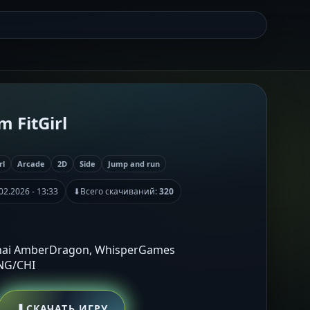
 FitGirl
rl
Arcade
2D
Side
Jump and run
02.2026 - 13:33
⬇
Всего скачиваний:
320
hai AmberDragon, WhisperGames
ENG/CHI
⬇
СКАЧАТЬ ИГРУ