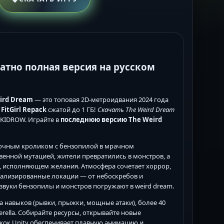
платно полная версия на русском
ird Dream
— это топовая 2D-метроидвания 2024 года
FitGirl Repack
сжатой до 1 ГБ!
Скачать The Weird Dream
 SKIDROW. Играйте в
последнюю версию The Weird
дочным кроликом с бензопилой в мрачном
енной мутацией, жители превратились в монстров, а
, исполняющем желания. Атмосфера сочетает хоррор,
етализированные локации — от небоскребов и
звуки бензопилы и монстров погружают в weird dream.
 навыков (рывки, прыжки, мощные атаки), более 40
ella. Собирайте ресурсы, открывайте новые
ижок Unity обеспечивает плавную анимацию и