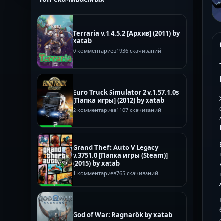
Terraria v.1.4.5.2 [Архив] (2011) by
xatab
0 комментариев
1936 скачиваний
Euro Truck Simulator 2 v.1.57.1.0s
[Папка игры] (2012) by xatab
2 комментариев
1107 скачиваний
Grand Theft Auto V Legacy
v.3751.0 [Папка игры (Steam)]
(2015) by xatab
1 комментариев
765 скачиваний
God of War: Ragnarök by xatab