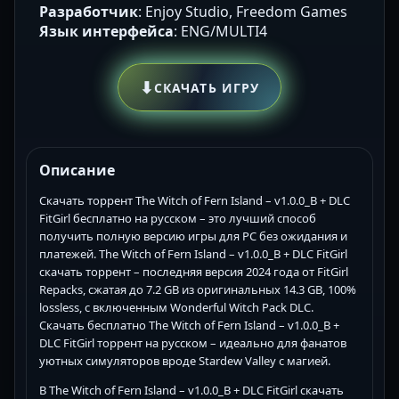
Разработчик
: Enjoy Studio, Freedom Games
Язык интерфейса
: ENG/MULTI4
⬇
СКАЧАТЬ ИГРУ
Описание
Скачать торрент The Witch of Fern Island – v1.0.0_B + DLC
FitGirl бесплатно на русском – это лучший способ
получить полную версию игры для PC без ожидания и
платежей. The Witch of Fern Island – v1.0.0_B + DLC FitGirl
скачать торрент – последняя версия 2024 года от FitGirl
Repacks, сжатая до 7.2 GB из оригинальных 14.3 GB, 100%
lossless, с включенным Wonderful Witch Pack DLC.
Скачать бесплатно The Witch of Fern Island – v1.0.0_B +
DLC FitGirl торрент на русском – идеально для фанатов
уютных симуляторов вроде Stardew Valley с магией.
В The Witch of Fern Island – v1.0.0_B + DLC FitGirl скачать