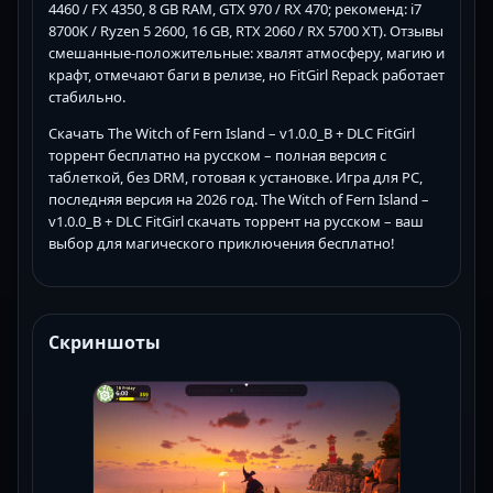
4460 / FX 4350, 8 GB RAM, GTX 970 / RX 470; рекоменд: i7
8700K / Ryzen 5 2600, 16 GB, RTX 2060 / RX 5700 XT). Отзывы
смешанные-положительные: хвалят атмосферу, магию и
крафт, отмечают баги в релизе, но FitGirl Repack работает
стабильно.
Скачать The Witch of Fern Island – v1.0.0_B + DLC FitGirl
торрент бесплатно на русском – полная версия с
таблеткой, без DRM, готовая к установке. Игра для PC,
последняя версия на 2026 год. The Witch of Fern Island –
v1.0.0_B + DLC FitGirl скачать торрент на русском – ваш
выбор для магического приключения бесплатно!
Скриншоты