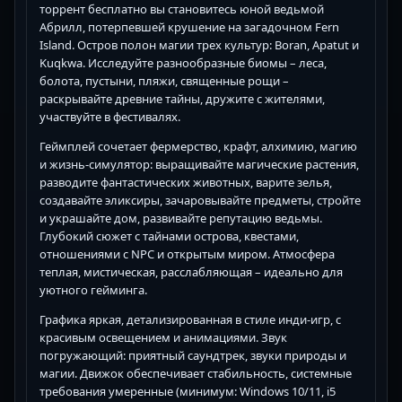
торрент бесплатно вы становитесь юной ведьмой
Абрилл, потерпевшей крушение на загадочном Fern
Island. Остров полон магии трех культур: Boran, Apatut и
Kuqkwa. Исследуйте разнообразные биомы – леса,
болота, пустыни, пляжи, священные рощи –
раскрывайте древние тайны, дружите с жителями,
участвуйте в фестивалях.
Геймплей сочетает фермерство, крафт, алхимию, магию
и жизнь-симулятор: выращивайте магические растения,
разводите фантастических животных, варите зелья,
создавайте эликсиры, зачаровывайте предметы, стройте
и украшайте дом, развивайте репутацию ведьмы.
Глубокий сюжет с тайнами острова, квестами,
отношениями с NPC и открытым миром. Атмосфера
теплая, мистическая, расслабляющая – идеально для
уютного гейминга.
Графика яркая, детализированная в стиле инди-игр, с
красивым освещением и анимациями. Звук
погружающий: приятный саундтрек, звуки природы и
магии. Движок обеспечивает стабильность, системные
требования умеренные (минимум: Windows 10/11, i5