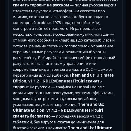
скачать торрент на русском
— полная русская версия
с текстом на русском, атмосферным сюжетом про
Алисию, которая после аварии автобуса попадает в
кошмарный особняк 1978 года, полный зомби,
монстров и тайн её прошлого. Игра предлагает
несколько концовок, исследование жутких локаций —
от мрачного особняка и кладбища до катакомб, леса и
острова, решение сложных головоломок, управление
ограниченными ресурсами, реалистичный урон и
расчленёнку. Выбирайте классический фиксированный
ракурс камеры с танковым управлением или
современный вид от третьего лица, а в DLC — даже от
первого лица для флешбеков.
Them and Us: Ultimate
Edition, v1.1.2 + 6 DLCs/Bonuses FitGirl скачать
торрент
на русском — графика на Unreal Engine с
детализированными текстурами, жуткими эффектами,
мощным саундтреком и звуковым дизайном,
усиливающим ужас и напряжение.
Them and Us:
Ultimate Edition, v1.1.2 + 6 DLCs/Bonuses FitGirl
скачать бесплатно
— последняя версия v1.1.2 с
таблеткой, без вирусов, сжатая до минимума для
быстрой закачки. Скачивайте
Them and Us: Ultimate