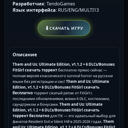
Разработчик
: TendoGames
Язык интерфейса
: RUS/ENG/MULTI13
⬇
СКАЧАТЬ ИГРУ
Описание
Them and Us: Ultimate Edition, v1.1.2 + 6 DLCs/Bonuses
FitGirl скачать торрент
бесплатно прямо сейчас —
полная версия классического survival horror на русском
языке без регистрации и смс!
Them and Us: Ultimate
Edition, v1.1.2 + 6 DLCs/Bonuses FitGirl скачать
бесплатно
торрент сжатый репак от FitGirl с
последними обновлениями, всеми 6 DLC, костюмами,
саундтреком и бонусами.
Them and Us: Ultimate
Edition, v1.1.2 + 6 DLCs/Bonuses FitGirl скачать
торрент бесплатно
для ПК — это идеальный выбор для
фанатов Resident Evil и Silent Hill в 2025-2026 годах.
Them
and Us: Ultimate Edition, v1.1.2 + 6 DLCs/Bonuses FitGirl