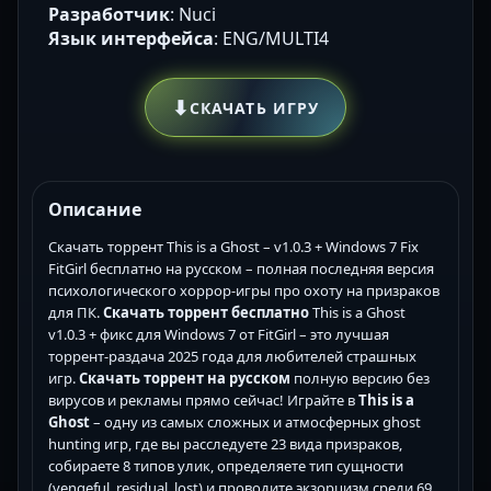
Разработчик
: Nuci
Язык интерфейса
: ENG/MULTI4
⬇
СКАЧАТЬ ИГРУ
Описание
Скачать торрент This is a Ghost – v1.0.3 + Windows 7 Fix
FitGirl бесплатно на русском – полная последняя версия
психологического хоррор-игры про охоту на призраков
для ПК.
Скачать торрент бесплатно
This is a Ghost
v1.0.3 + фикс для Windows 7 от FitGirl – это лучшая
торрент-раздача 2025 года для любителей страшных
игр.
Скачать торрент на русском
полную версию без
вирусов и рекламы прямо сейчас! Играйте в
This is a
Ghost
– одну из самых сложных и атмосферных ghost
hunting игр, где вы расследуете 23 вида призраков,
собираете 8 типов улик, определяете тип сущности
(vengeful, residual, lost) и проводите экзорцизм среди 69