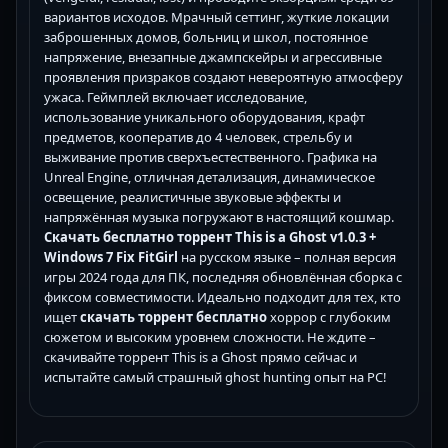
вариантов исходов. Мрачный сеттинг, жуткие локации
заброшенных домов, больниц и школ, постоянное
напряжение, внезапные джампскейры и агрессивные
проявления призраков создают невероятную атмосферу
ужаса. Геймплей включает исследование,
использование уникального оборудования, крафт
предметов, кооператив до 4 человек, стрельбу и
выживание против сверхъестественного. Графика на
Unreal Engine, отличная детализация, динамическое
освещение, реалистичные звуковые эффекты и
напряжённая музыка погружают в настоящий кошмар.
Скачать бесплатно торрент This is a Ghost v1.0.3 +
Windows 7 Fix FitGirl
на русском языке – полная версия
игры 2024 года для ПК, последняя обновлённая сборка с
фиксом совместимости. Идеально подходит для тех, кто
ищет
скачать торрент бесплатно
хоррор с глубоким
сюжетом и высоким уровнем сложности. Не ждите –
скачивайте торрент This is a Ghost прямо сейчас и
испытайте самый страшный ghost hunting опыт на PC!