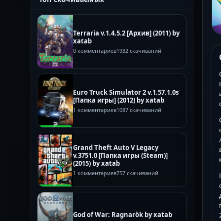
Terraria v.1.4.5.2 [Архив] (2011) by
xatab
0 комментариев
1932 скачиваний
Euro Truck Simulator 2 v.1.57.1.0s
[Папка игры] (2012) by xatab
1 комментариев
1087 скачиваний
Grand Theft Auto V Legacy
v.3751.0 [Папка игры (Steam)]
(2015) by xatab
1 комментариев
757 скачиваний
God of War: Ragnarök by xatab