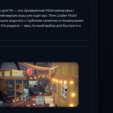
о для ПК — это проверенная FitGirl-репаковка с
я версия игры уже ждёт вас: Time Loader FitGirl
лучших инди-игр с глубоким сюжетом и гениальными
м? Эта раздача — ваш лучший выбор для быстрого и