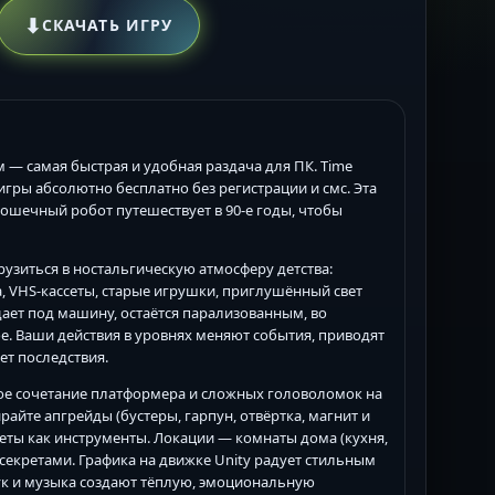
⬇
СКАЧАТЬ ИГРУ
ом — самая быстрая и удобная раздача для ПК. Time
игры абсолютно бесплатно без регистрации и смс. Эта
рошечный робот путешествует в 90-е годы, чтобы
грузиться в ностальгическую атмосферу детства:
, VHS-кассеты, старые игрушки, приглушённый свет
дает под машину, остаётся парализованным, во
е. Ваши действия в уровнях меняют события, приводят
т последствия.
ьное сочетание платформера и сложных головоломок на
айте апгрейды (бустеры, гарпун, отвёртка, магнит и
еты как инструменты. Локации — комнаты дома (кухня,
 секретами. Графика на движке Unity радует стильным
ук и музыка создают тёплую, эмоциональную