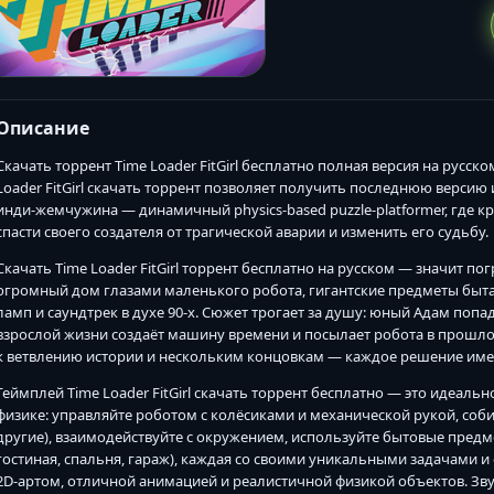
Описание
Скачать торрент Time Loader FitGirl бесплатно полная версия на русск
Loader FitGirl скачать торрент позволяет получить последнюю версию 
инди-жемчужина — динамичный physics-based puzzle-platformer, где к
спасти своего создателя от трагической аварии и изменить его судьбу.
Скачать Time Loader FitGirl торрент бесплатно на русском — значит по
огромный дом глазами маленького робота, гигантские предметы быта
ламп и саундтрек в духе 90-х. Сюжет трогает за душу: юный Адам попа
взрослой жизни создаёт машину времени и посылает робота в прошло
к ветвлению истории и нескольким концовкам — каждое решение имее
Геймплей Time Loader FitGirl скачать торрент бесплатно — это идеал
физике: управляйте роботом с колёсиками и механической рукой, собир
другие), взаимодействуйте с окружением, используйте бытовые предм
гостиная, спальня, гараж), каждая со своими уникальными задачами и
2D-артом, отличной анимацией и реалистичной физикой объектов. Зв