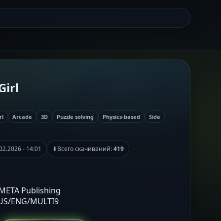
Girl
rl
Arcade
3D
Puzzle solving
Physics-based
Side
02.2026 - 14:01
⬇
Всего скачиваний:
419
 META Publishing
RUS/ENG/MULTI9