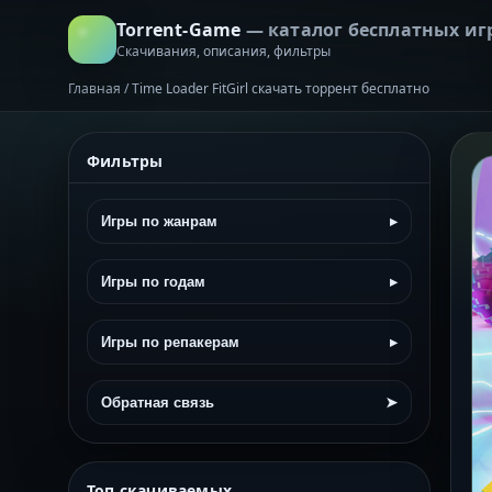
Torrent-Game
— каталог бесплатных иг
Скачивания, описания, фильтры
Главная
/
Time Loader FitGirl скачать торрент бесплатно
Фильтры
Игры по жанрам
▸
Игры по годам
▸
Игры по репакерам
▸
Обратная связь
➤
Топ скачиваемых