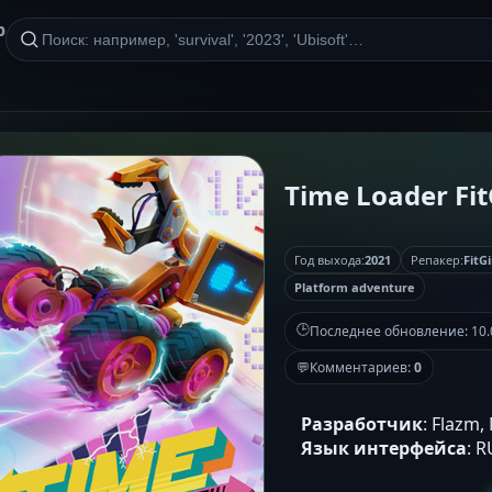
р
Time Loader Fit
Год выхода:
2021
Репакер:
FitGi
Platform adventure
🕒
Последнее обновление:
10.
💬
Комментариев:
0
Разработчик
: Flazm,
Язык интерфейса
: 