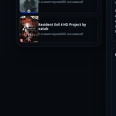
0 комментариев
580 скачиваний
Resident Evil 4 HD Project by
xatab
0 комментариев
560 скачиваний