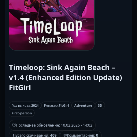
Timeloop: Sink Again Beach –
v1.4 (Enhanced Edition Update)
FitGirl
Год выхода:
2024
Репакер:
FitGirl
Adventure
3D
First-person
🕒
Последнее обновление:
10.02.2026 - 14:02
⬇
Всего скачиваний:
409
💬
Комментариев:
0