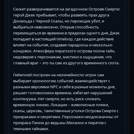
Сюжет разворачивается на загадочном Острове Смерти:
герой Джек прибывает, чтобы развеять прах друга
Дональда с Черной Скалы, но паромщик убит, и
выбраться невозможно. Открыв способность
перемещаться во времени в пределах одного дня, Джек
попадает в настоящий timeloop, где каждое действие
влияет на события, создавая парадоксы и несколько
концовок. Атмосфера пиратского острова полна тайн,
недоверия к персонажам, мистики и ощущения, что
главный враг – это ты сам из другого временного слота.
Геймплей построен на нелинейности: игрок сам
выбирает хронологию событий, взаимодействует с
разными версиями NPC и себя в разные моменты дня,
решает головоломки времени, избегает нарушений
континуума. Нет смерти, но есть риск сломать
временную линию. Локации – живописные пляжи,
скалы, церковь, таинственные уголки Острова Смерти с
призраками и секретами. Персонажи неоднозначны: от
призрака Пенни до ведьмы Меланои и пиратов с
темными тайнами.