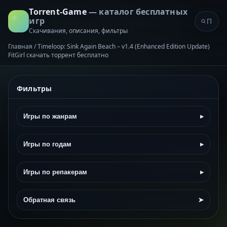
Torrent-Game
— каталог бесплатных
игр
Скачивания, описания, фильтры
Главная
/
Timeloop: Sink Again Beach – v1.4 (Enhanced Edition Update)
FitGirl скачать торрент бесплатно
Фильтры
Игры по жанрам
▸
Игры по годам
▸
Игры по репакерам
▸
Обратная связь
➤