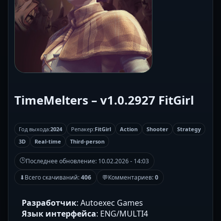
TimeMelters – v1.0.2927 FitGirl
Год выхода:
2024
Репакер:
FitGirl
Action
Shooter
Strategy
3D
Real-time
Third-person
🕒
Последнее обновление:
10.02.2026 - 14:03
⬇
Всего скачиваний:
406
💬
Комментариев:
0
Разработчик
: Autoexec Games
Язык интерфейса
: ENG/MULTI4