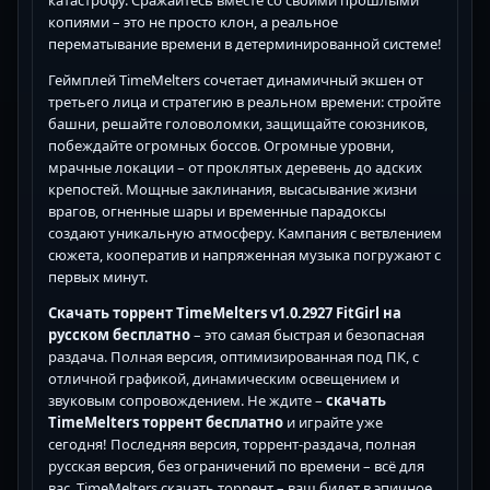
катастрофу. Сражайтесь вместе со своими прошлыми
копиями – это не просто клон, а реальное
перематывание времени в детерминированной системе!
Геймплей TimeMelters сочетает динамичный экшен от
третьего лица и стратегию в реальном времени: стройте
башни, решайте головоломки, защищайте союзников,
побеждайте огромных боссов. Огромные уровни,
мрачные локации – от проклятых деревень до адских
крепостей. Мощные заклинания, высасывание жизни
врагов, огненные шары и временные парадоксы
создают уникальную атмосферу. Кампания с ветвлением
сюжета, кооператив и напряженная музыка погружают с
первых минут.
Скачать торрент TimeMelters v1.0.2927 FitGirl на
русском бесплатно
– это самая быстрая и безопасная
раздача. Полная версия, оптимизированная под ПК, с
отличной графикой, динамическим освещением и
звуковым сопровождением. Не ждите –
скачать
TimeMelters торрент бесплатно
и играйте уже
сегодня! Последняя версия, торрент-раздача, полная
русская версия, без ограничений по времени – всё для
вас. TimeMelters скачать торрент – ваш билет в эпичное