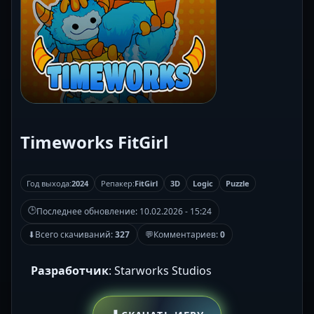
Timeworks FitGirl
Год выхода:
2024
Репакер:
FitGirl
3D
Logic
Puzzle
🕒
Последнее обновление:
10.02.2026 - 15:24
⬇
Всего скачиваний:
327
💬
Комментариев:
0
Разработчик
: Starworks Studios