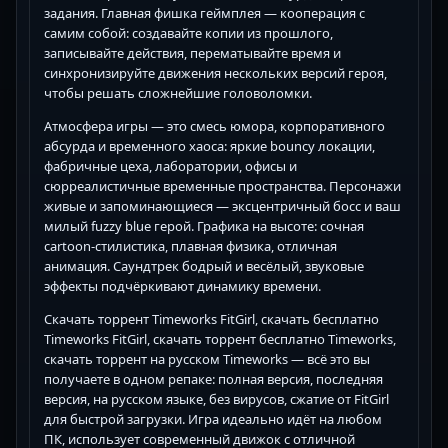
задания. Главная фишка геймплея — кооперация с
самим собой: создавайте копии из прошлого,
записывайте действия, перематывайте время и
синхронизируйте движения нескольких версий героя,
чтобы решать сложнейшие головоломки.
Атмосфера игры — это смесь юмора, корпоративного
абсурда и временного хаоса: яркие bouncy локации,
фабричные цеха, лаборатории, офисы и
сюрреалистичные временные пространства. Персонажи
живые и запоминающиеся — эксцентричный босс и ваш
милый fuzzy blue герой. Графика на высоте: сочная
cartoon-стилистика, плавная физика, отличная
анимация. Саундтрек бодрый и весёлый, звуковые
эффекты подчёркивают динамику времени.
Скачать торрент Timeworks FitGirl, скачать бесплатно
Timeworks FitGirl, скачать торрент бесплатно Timeworks,
скачать торрент на русском Timeworks — всё это вы
получаете в одном репаке: полная версия, последняя
версия, на русском языке, без вирусов, сжатие от FitGirl
для быстрой загрузки. Игра идеально идёт на любом
ПК, использует современный движок с отличной