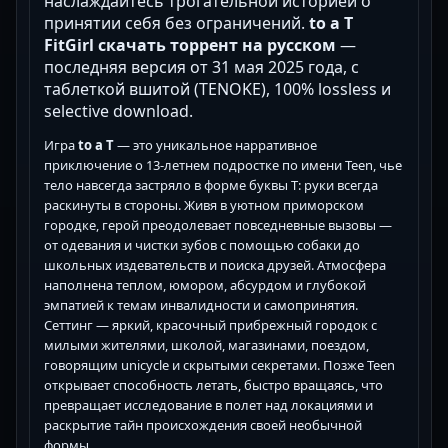
наслаждайтесь трогательной историей о
принятии себя без ограничений.
to a T
FitGirl скачать торрент на русском
—
последняя версия от 31 мая 2025 года, с
таблеткой вшитой (TENOKE), 100% lossless и
selective download.
Игра
to a T
— это уникальное нарративное
приключение о 13-летнем подростке по имени Teen, чье
тело навсегда застряло в форме буквы T: руки всегда
раскинуты в стороны. Живя в уютном приморском
городке, герой преодолевает повседневные вызовы —
от одевания и чистки зубов с помощью собаки до
школьных издевательств и поиска друзей. Атмосфера
наполнена теплом, юмором, абсурдом и глубокой
эмпатией к темам инвалидности и самопринятия.
Сеттинг — яркий, красочный прибрежный городок с
милыми жителями, школой, магазинами, поездом,
говорящим unicycle и скрытыми секретами. Позже Teen
открывает способность летать, быстро вращаясь, что
превращает исследование в полет над локациями и
раскрытие тайн происхождения своей необычной
формы.