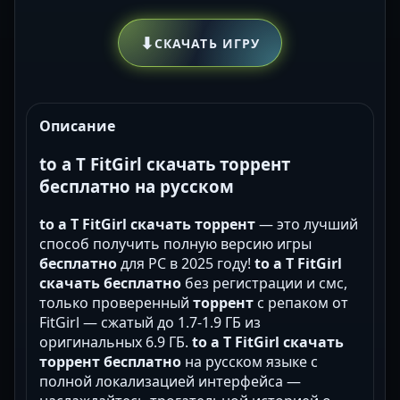
⬇
СКАЧАТЬ ИГРУ
Описание
to a T FitGirl скачать торрент
бесплатно на русском
to a T FitGirl скачать торрент
— это лучший
способ получить полную версию игры
бесплатно
для PC в 2025 году!
to a T FitGirl
скачать бесплатно
без регистрации и смс,
только проверенный
торрент
с репаком от
FitGirl — сжатый до 1.7-1.9 ГБ из
оригинальных 6.9 ГБ.
to a T FitGirl скачать
торрент бесплатно
на русском языке с
полной локализацией интерфейса —