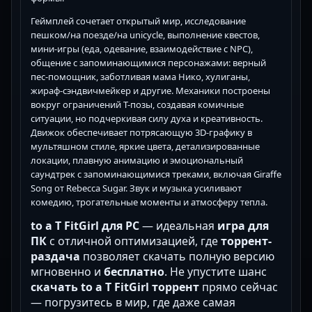
Геймплей сочетает открытый мир, исследование
пешком/на поезде/на unicycle, выполнение квестов,
мини-игры (еда, одевание, взаимодействие с NPC),
общение с запоминающимися персонажами: верный
пес-помощник, заботливая мама Нико, хулиганы,
жираф-сэндвичмейкер и другие. Механики построены
вокруг ограничений Т-позы, создавая комичные
ситуации, но подчеркивая силу духа и креативность.
Движок обеспечивает потрясающую 3D-графику в
мультяшном стиле, яркие цвета, детализированные
локации, плавную анимацию и эмоциональный
саундтрек с запоминающимися треками, включая Giraffe
Song от Rebecca Sugar. Звук и музыка усиливают
комедию, трогательные моменты и атмосферу тепла.
to a T FitGirl для PC
— идеальная
игра для
ПК
с отличной оптимизацией, где
торрент-
раздача
позволяет скачать полную версию
мгновенно и
бесплатно
. Не упустите шанс
скачать to a T FitGirl торрент
прямо сейчас
— погрузитесь в мир, где даже самая