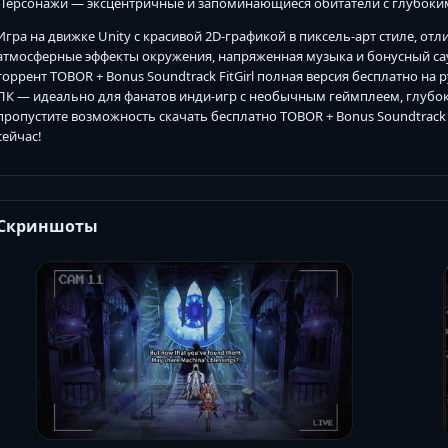
Персонажи — эксцентричные и запоминающиеся обитатели с глубоким
Игра на движке Unity с красивой 2D-графикой в пиксель-арт стиле, от
атмосферные эффекты окружения, напряженная музыка и бонусный са
торрент TOBOR + Bonus Soundtrack FitGirl полная версия бесплатно на 
ПК — идеально для фанатов инди-игр с необычным геймплеем, глубо
пропустите возможность скачать бесплатно TOBOR + Bonus Soundtrack F
сейчас!
Скриншоты