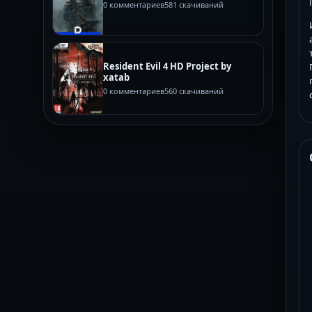
0 комментариев
581 скачиваний
Resident Evil 4 HD Project by
xatab
0 комментариев
560 скачиваний