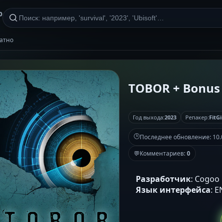
р
латно
TOBOR + Bonus 
Год выхода:
2023
Репакер:
FitGi
🕒
Последнее обновление:
10.
💬
Комментариев:
0
Разработчик
: Cogoo
Язык интерфейса
: 