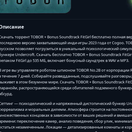
Описание
Скачать торрент TOBOR + Bonus Soundtrack FitGirl бесплатно полная в
последнюю версию захватывающей инди-игры 2023 года от Cogoo. TOBOR
русском позволяет погрузиться в уникальный психологический симу
бункере Undercroft. Скачать бесплатно TOBOR + Bonus Soundtrack FitGir
репаком FitGirl до 535 МБ, включает бонусный саундтрек в WAV и MP3.
В игре вы управляете роботом-шпионом TOBOR No.2B от корпорации R
в течение 7 дней. Собирайте разведданные, подслушивайте разговоры
выживет в этом безумном мире. Скачать TOBOR + Bonus Soundtrack FitG
паранойи, распространяющейся среди обитателей подземного бункера,
абсурд.
Сеттинг — психоделический и напряженный дистопический бункер Und
сюрреализма и моральных дилемм. Атмосфера строится на постоянн
множественных концовках в зависимости от ваших решений и вмешате
времени: переключение камер, анализ поведения, сбор улик, минима
остаться незамеченным. Локации — детализированные комнаты и кор