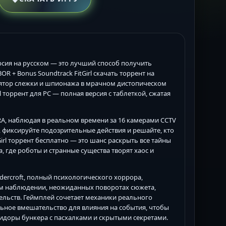
ерсия на русском — это лучший способ получить
 + Bonus Soundtrack FitGirl скачать торрент на
лятор слежки и шпионажа в мрачном дистопическом
l торрент для PC — полная версия с таблеткой, сжатая
A, наблюдая в реальном времени за 16 камерами CCTV
, фиксируйте подозрительные действия и решайте, кто
irl торрент бесплатно — это шанс раскрыть все тайны
 где роботы и странные существа творят хаос и
ercroft, полный психологического хоррора,
ом наблюдении, неожиданных поворотах сюжета,
льств. Геймплей сочетает механики реального
льное вмешательство для влияния на события, чтобы
идоры бункера с пасхалками и скрытыми секретами.