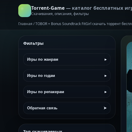
Torrent-Game
— каталог бесплатных иг
Скачивания, описания, фильтры
Главная
/
TOBOR + Bonus Soundtrack FitGirl скачать торрент бесп
Фильтры
Игры по жанрам
▸
Игры по годам
▸
Игры по репакерам
▸
Обратная связь
➤
Топ скачиваемых