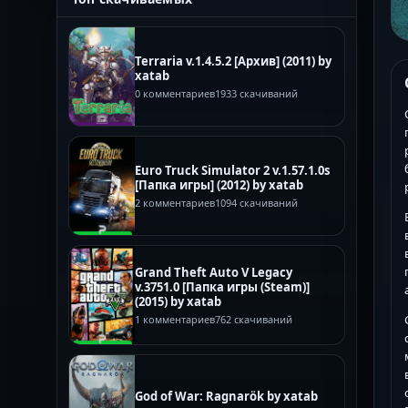
Terraria v.1.4.5.2 [Архив] (2011) by
xatab
0 комментариев
1933 скачиваний
Euro Truck Simulator 2 v.1.57.1.0s
[Папка игры] (2012) by xatab
2 комментариев
1094 скачиваний
Grand Theft Auto V Legacy
v.3751.0 [Папка игры (Steam)]
(2015) by xatab
1 комментариев
762 скачиваний
God of War: Ragnarök by xatab