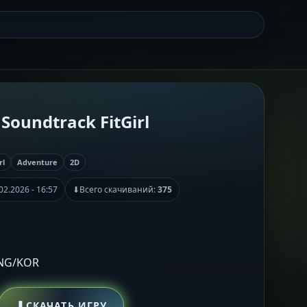
Soundtrack FitGirl
rl
Adventure
2D
02.2026 - 16:57
⬇
Всего скачиваний:
375
ENG/KOR
⬇
СКАЧАТЬ ИГРУ