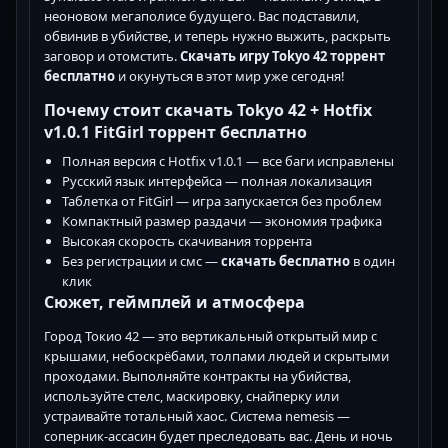
неоновом мегаполисе будущего. Вас подставили,
обвинив в убийстве, и теперь нужно выжить, раскрыть
заговор и отомстить.
Скачать игру Tokyo 42 торрент
бесплатно
и окунуться в этот мир уже сегодня!
Почему стоит скачать Tokyo 42 + Hotfix
v1.0.1 FitGirl торрент бесплатно
Полная версия с Hotfix v1.0.1 — все баги исправлены
Русский язык интерфейса — полная локализация
Таблетка от FitGirl — игра запускается без проблем
Компактный размер раздачи — экономия трафика
Высокая скорость скачивания торрента
Без регистрации и смс —
скачать бесплатно
в один
клик
Сюжет, геймплей и атмосфера
Город Токио 42 — это вертикальный открытый мир с
крышами, небоскрёбами, толпами людей и скрытыми
проходами. Выполняйте контракты на убийства,
используйте стелс, маскировку, снайперку или
устраивайте тотальный хаос. Система nemesis —
соперник-ассасин будет преследовать вас. День и ночь