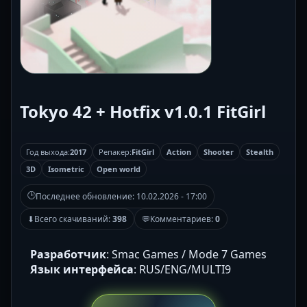
Tokyo 42 + Hotfix v1.0.1 FitGirl
Год выхода:
2017
Репакер:
FitGirl
Action
Shooter
Stealth
3D
Isometric
Open world
🕒
Последнее обновление:
10.02.2026 - 17:00
⬇
Всего скачиваний:
398
💬
Комментариев:
0
Разработчик
: Smac Games / Mode 7 Games
Язык интерфейса
: RUS/ENG/MULTI9