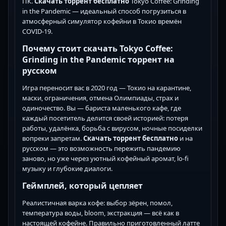
ПК.
Скачать торрент бесплатно
Tokyo Coffee: Grinding
in the Pandemic — идеальный способ погрузиться в
атмосферный симулятор кофейни в Токио времён
COVID-19.
Почему стоит скачать Tokyo Coffee:
Grinding in the Pandemic торрент на
русском
Игра переносит вас в 2020 год — Токио на карантине,
маски, ограничения, отмена Олимпиады, страх и
одиночество. Вы — бариста маленького кафе, где
каждый посетитель делится своей историей: потеря
работы, удалёнка, борьба с вирусом, ночные посиделки
вопреки запретам.
Скачать торрент бесплатно
и на
русском — это возможность пережить пандемию
заново, но уже через уютный кофейный аромат, lo-fi
музыку и глубокие диалоги.
Геймплей, который цепляет
Реалистичная варка кофе: выбор зёрен, помол,
температура воды, bloom, экстракция — всё как в
настоящей кофейне. Правильно приготовленный латте