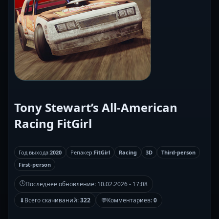
Tony Stewart’s All-American
Racing FitGirl
Год выхода:
2020
Репакер:
FitGirl
Racing
3D
Third-person
First-person
🕒
Последнее обновление:
10.02.2026 - 17:08
⬇
Всего скачиваний:
322
💬
Комментариев:
0