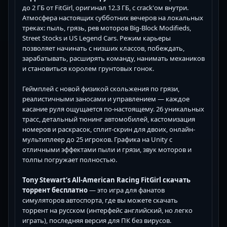
до 2 ГБ от FitGirl, оригинал 12.3 ГБ, с crack'ом внутри.
Атмосфера настоящих субботних вечеров на локальных
треках: пыль, грязь, рев моторов Big-Block Modifieds,
Street Stocks и US Legend Cars. Режим карьеры
позволяет начинать с низших классов, побеждать,
зарабатывать, расширять команду, нанимать механиков
и становиться королем грунтовых гонок.
Геймплей с новой физикой скольжения по грязи,
реалистичными заносами и управлением — каждое
касание руля ощущается по-настоящему. 26 уникальных
трасс, детальный тюнинг автомобилей, кастомизация
номеров и раскрасок, сплит-скрин для двоих, онлайн-
мультиплеер до 25 игроков. Графика на Unity с
отличными эффектами пыли и грязи, звук моторов и
толпы погружает полностью.
Tony Stewart’s All-American Racing FitGirl скачать
торрент бесплатно
— это игра для фанатов
симуляторов автоспорта, где вы можете скачать
торрент на русском (интерфейс английский, но легко
играть), последняя версия для ПК без вирусов.