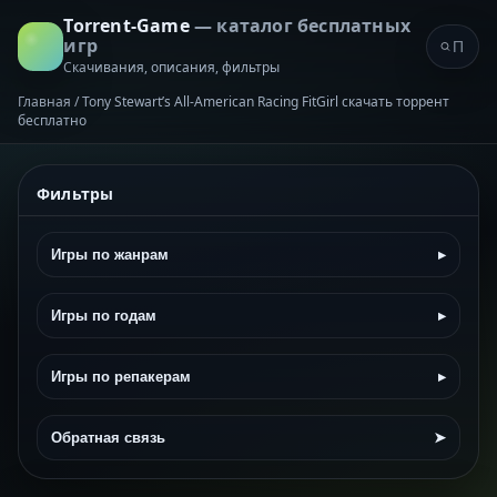
Torrent-Game
— каталог бесплатных
игр
Скачивания, описания, фильтры
Главная
/
Tony Stewart’s All-American Racing FitGirl скачать торрент
бесплатно
Фильтры
Игры по жанрам
▸
Игры по годам
▸
Игры по репакерам
▸
Обратная связь
➤