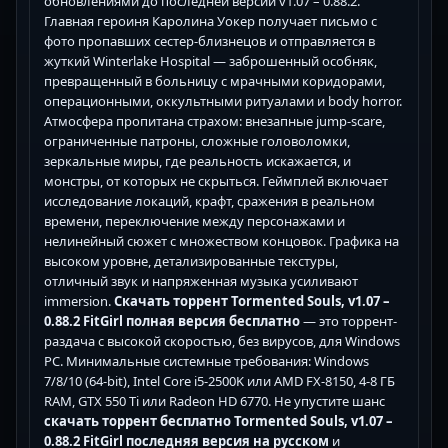
обновлениями до последней версии v1.07 – 0.88.2.
Главная героиня Каролина Уокер получает письмо с
фото пропавших сестер-близнецов и отправляется в
жуткий Winterlake Hospital — заброшенный особняк,
превращенный в больницу с мрачными коридорами,
операционными, оккультными ритуалами и body horror.
Атмосфера пропитана страхом: внезапные jump-scare,
ограниченные патроны, сложные головоломки,
зеркальные миры, где реальность искажается, и
монстры, от которых не скрыться. Геймплей включает
исследование локаций, крафт, сражения в реальном
времени, переключение между персонажами и
нелинейный сюжет с множеством концовок. Графика на
высоком уровне, детализированные текстуры,
отличный звук и напряженная музыка усиливают
immersion.
Скачать торрент Tormented Souls, v1.07 –
0.88.2 FitGirl полная версия бесплатно
— это торрент-
раздача с высокой скоростью, без вирусов, для Windows
PC. Минимальные системные требования: Windows
7/8/10 (64-bit), Intel Core i5-2500K или AMD FX-8150, 4-8 ГБ
RAM, GTX 550 Ti или Radeon HD 6770. Не упустите шанс
скачать торрент бесплатно Tormented Souls, v1.07 –
0.88.2 FitGirl последняя версия на русском
и