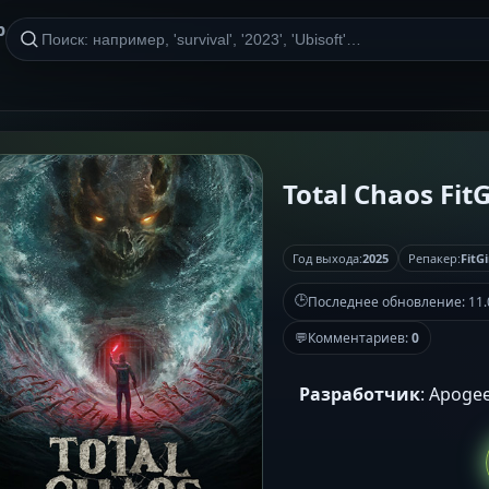
р
Total Chaos FitG
Год выхода:
2025
Репакер:
FitGi
🕒
Последнее обновление:
11.
💬
Комментариев:
0
Разработчик
: Apogee