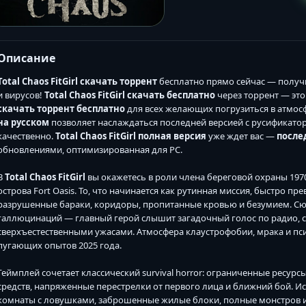
Описание
Total Chaos FitGirl скачать торрент
бесплатно прямо сейчас — полу
и вирусов!
Total Chaos FitGirl скачать бесплатно
через торрент — это
скачать торрент бесплатно
для всех желающих погрузиться в атмо
на русском
позволяет наслаждаться последней версией с русификатор
качественно.
Total Chaos FitGirl полная версия
уже ждет вас —
после
обновлениями, оптимизированная для PC.
В
Total Chaos FitGirl
вы окажетесь в роли члена береговой охраны 1970
острова Fort Oasis. То, что начинается как рутинная миссия, быстро 
разрушенные бараки, коридоры, пропитанные кровью и безумием. Сюж
галлюцинаций — главный герой слышит загадочный голос по радио, с
сверхъестественными ужасами. Атмосфера клаустрофобии, мрака и пс
пугающих опытов 2025 года.
Геймплей сочетает классический survival horror: ограниченные ресу
средств, напряженные перестрелки от первого лица и ближний бой. 
комнаты с ловушками, заброшенные жилые блоки, полные монстров 