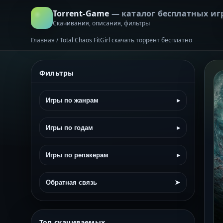
Torrent-Game
— каталог бесплатных иг
Скачивания, описания, фильтры
Главная
/
Total Chaos FitGirl скачать торрент бесплатно
Фильтры
Игры по жанрам
▸
Игры по годам
▸
Игры по репакерам
▸
Обратная связь
➤
Топ скачиваемых