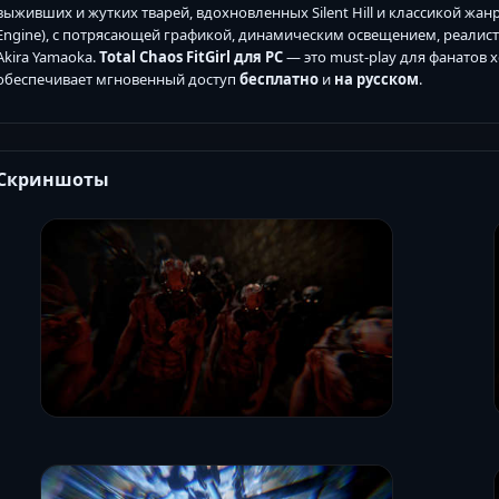
выживших и жутких тварей, вдохновленных Silent Hill и классикой жан
Engine), с потрясающей графикой, динамическим освещением, реалис
Akira Yamaoka.
Total Chaos FitGirl для PC
— это must-play для фанатов 
обеспечивает мгновенный доступ
бесплатно
и
на русском
.
Скриншоты