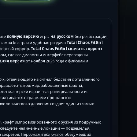
чите
полную версию
игры
на русском
без регистрации
 самая быстрая и удобная раздача
Total Chaos FitGirl
сферный хоррор.
Total Chaos FitGirl скачать торрент
ом, где все диалоги и интерфейс переведены
дняя версия
от ноября 2025 года с фиксами и
-х, отвечающего на сигнал бедствия с отдаленного
превращается в кошмар: заброшенные шахты,
ет мастерски играет на грани реальности и
талкивается с травмами прошлого и
ихологического давления создает один из самых
рсы, крафт импровизированного оружия из подручных
Исследуйте нелинейные локации — подземелья,
и секретов. Персонажи включают обезумевших