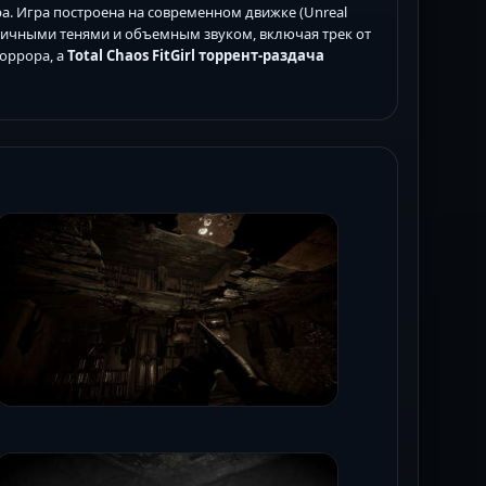
ра. Игра построена на современном движке (Unreal
тичными тенями и объемным звуком, включая трек от
хоррора, а
Total Chaos FitGirl торрент-раздача