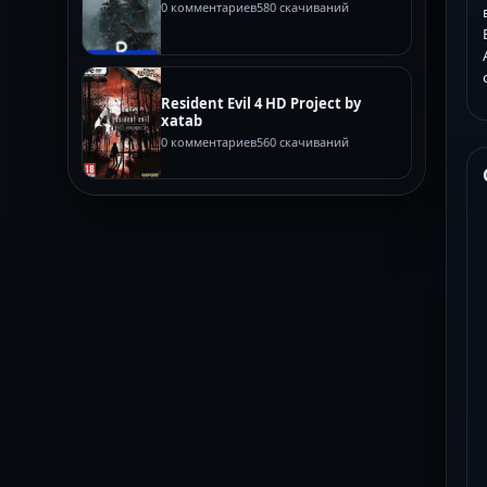
0 комментариев
580 скачиваний
Resident Evil 4 HD Project by
xatab
0 комментариев
560 скачиваний