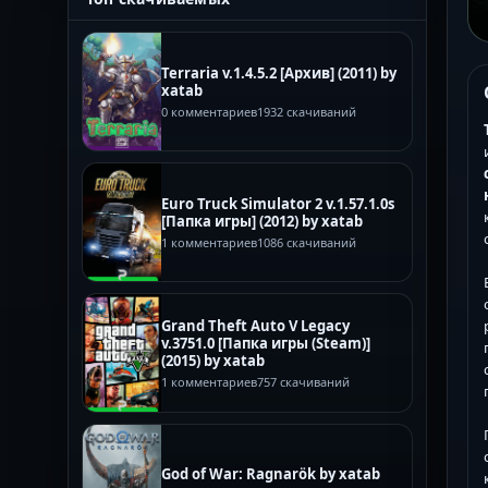
Terraria v.1.4.5.2 [Архив] (2011) by
xatab
0 комментариев
1932 скачиваний
Euro Truck Simulator 2 v.1.57.1.0s
[Папка игры] (2012) by xatab
1 комментариев
1086 скачиваний
Grand Theft Auto V Legacy
v.3751.0 [Папка игры (Steam)]
(2015) by xatab
1 комментариев
757 скачиваний
God of War: Ragnarök by xatab