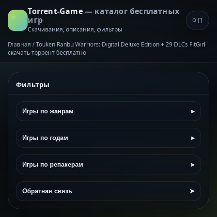
Torrent-Game
— каталог бесплатных
игр
Скачивания, описания, фильтры
Главная
/
Touken Ranbu Warriors: Digital Deluxe Edition + 29 DLCs FitGirl
скачать торрент бесплатно
Фильтры
Игры по жанрам
▸
Игры по годам
▸
Игры по репакерам
▸
Обратная связь
➤