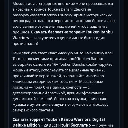
Musou, где легендарные японские мечи превращаются
в красивых воинов Touken Danshi. Действие
разворачивается в эпоху Сэнгоку: армия Исторических
ретроградов пытается переписать историю Японии, а вы
возглавляете отряд элитных мечей, чтобы защитить
прошлое.
Скачать бесплатно торрент Touken Ranbu
Warriors
— и окунитесь в динамичные битвы один
против тысяч!
Геймплей сочетает классическую Musou-механику Koei
Tecmo с элементами оригинальной Touken Ranbu:
выбирайте одного из 16+ Touken Danshi, комбинируйте
мощные атаки, используйте специальные приёмы,
прокачивайте персонажей, выполняйте миссии по
ключевым историческим событиям. Масштабные
локации — поля битв, замки, крепости — с
детализированной графикой, яркими эффектами и
динамичной камерой. Японская озвучка, эпическая
музыка и аутентичные звуки погружают в атмосферу
самурайского фэнтези.
Скачать торрент Touken Ranbu Warriors: Digital
Deluxe Edition + 29 DLCs FitGirl бесплатно
— получите